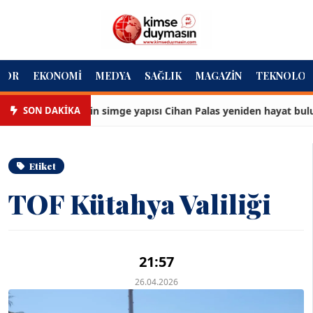
POR
EKONOMI
MEDYA
SAĞLIK
MAGAZIN
TEKNOLOJI
SON DAKİKA
İzmir’in simge yapısı Cihan Palas yeniden hayat buluyor
Etiket
TOF Kütahya Valiliği
21:57
26.04.2026