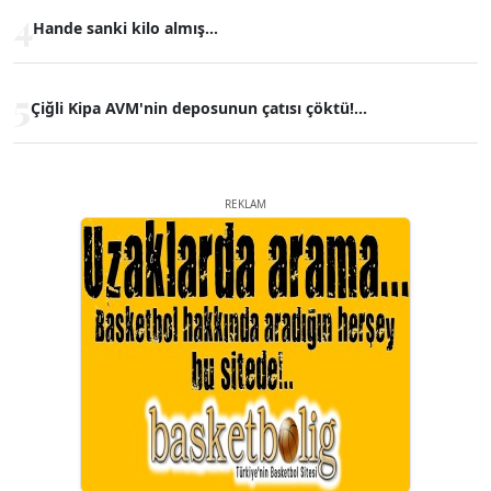
4
Hande sanki kilo almış...
5
Çiğli Kipa AVM'nin deposunun çatısı çöktü!...
REKLAM