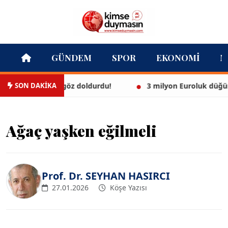
GÜNDEM
SPOR
EKONOMI
M
SON DAKİKA
 bikinisiyle göz doldurdu!
3 milyon Euroluk düğünle evl
Ağaç yaşken eğilmeli
Prof. Dr. SEYHAN HASIRCI
27.01.2026
Köşe Yazısı