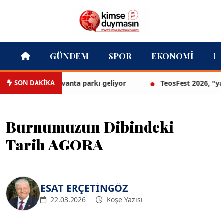
GÜNDEM
SPOR
EKONOMI
M
SON DAKİKA
İzmir’in ilk lavanta parkı geliyor
TeosFest 2026, "yarı
Burnumuzun Dibindeki
Tarih AGORA
ESAT ERÇETİNGÖZ
22.03.2026
Köşe Yazısı