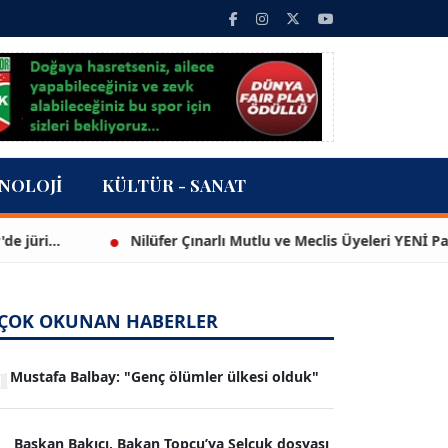
NOLOJI
KÜLTÜR - SANAT
...
Nilüfer Çınarlı Mutlu ve Meclis Üyeleri YENİ Parti'ye 
ÇOK OKUNAN HABERLER
1
Mustafa Balbay: "Genç ölümler ülkesi olduk"
Başkan Bakıcı, Bakan Topçu’ya Selçuk dosyası