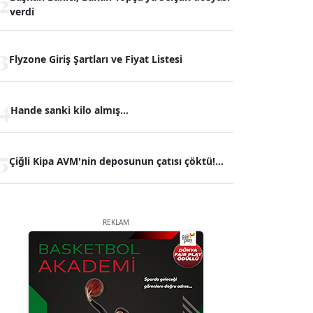
2
verdi
3
Flyzone Giriş Şartları ve Fiyat Listesi
4
Hande sanki kilo almış...
5
Çiğli Kipa AVM'nin deposunun çatısı çöktü!...
REKLAM