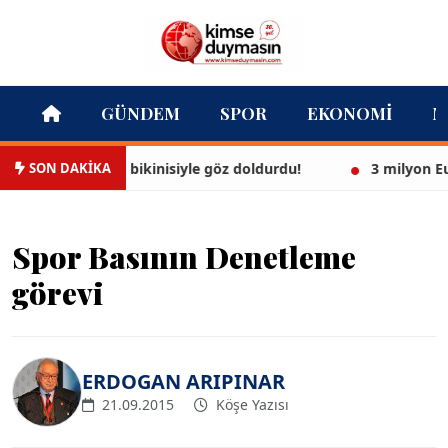
GÜNDEM
SPOR
EKONOMI
M
SON DAKİKA
Ayşegül, beyaz bikinisiyle göz doldurdu!
3 milyon Eurol
Spor Basının Denetleme
görevi
ERDOGAN ARIPINAR
21.09.2015
Köşe Yazısı