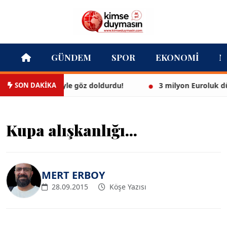
GÜNDEM
SPOR
EKONOMI
M
SON DAKİKA
beyaz bikinisiyle göz doldurdu!
3 milyon Euroluk düğün
Kupa alışkanlığı...
MERT ERBOY
28.09.2015
Köşe Yazısı