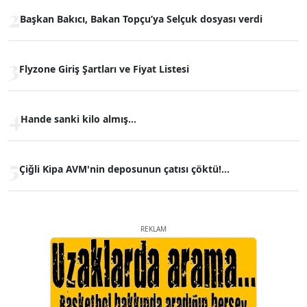
2
Başkan Bakıcı, Bakan Topçu’ya Selçuk dosyası verdi
3
Flyzone Giriş Şartları ve Fiyat Listesi
4
Hande sanki kilo almış...
5
Çiğli Kipa AVM'nin deposunun çatısı çöktü!...
REKLAM