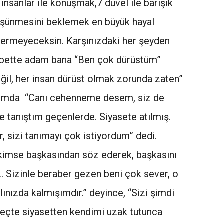
insanlar ile konuşmak,7 düvel ile barışık
düşünmesini beklemek en büyük hayal
r vermeyeceksin. Karşınızdaki her şeyden
hbette adam bana “Ben çok dürüstüm”
eğil, her insan dürüst olmak zorunda zaten”
durumda “Canı cehenneme desem, siz de
le tanıştım geçenlerde. Siyasete atılmış.
 sizi tanımayı çok istiyordum” dedi.
 kimse başkasından söz ederek, başkasını
 Sizinle beraber gezen beni çok sever, o
ınızda kalmışımdır.” deyince, “Sizi şimdi
reçte siyasetten kendimi uzak tutunca