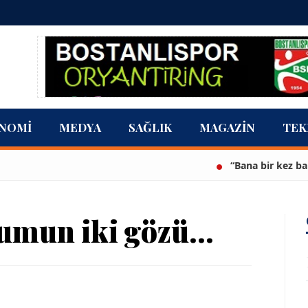
NOMI
MEDYA
SAĞLIK
MAGAZIN
TEK
“Bana bir kez bak” İzmir H
umun iki gözü…