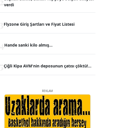
2
verdi
3
Flyzone Giriş Şartları ve Fiyat Listesi
4
Hande sanki kilo almış...
5
Çiğli Kipa AVM'nin deposunun çatısı çöktü!...
REKLAM