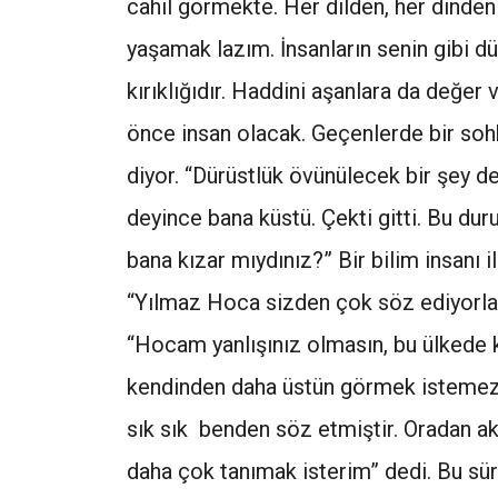
cahil görmekte. Her dilden, her dinden 
yaşamak lazım. İnsanların senin gibi 
kırıklığıdır. Haddini aşanlara da değe
önce insan olacak. Geçenlerde bir so
diyor. “Dürüstlük övünülecek bir şey d
deyince bana küstü. Çekti gitti. Bu 
bana kızar mıydınız?” Bir bilim insanı i
“Yılmaz Hoca sizden çok söz ediyorlar,
“Hocam yanlışınız olmasın, bu ülkede
kendinden daha üstün görmek istemez.
sık sık benden söz etmiştir. Oradan akl
daha çok tanımak isterim” dedi. Bu sü