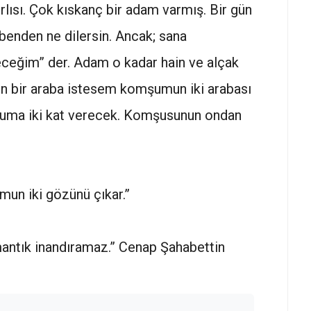
rlısı. Çok kıskanç bir adam varmış. Bir gün
e benden ne dilersin. Ancak; sana
eceğim” der. Adam o kadar hain ve alçak
Ben bir araba istesem komşumun iki arabası
mşuma iki kat verecek. Komşusunun ondan
un iki gözünü çıkar.”
antık inandıramaz.” Cenap Şahabettin