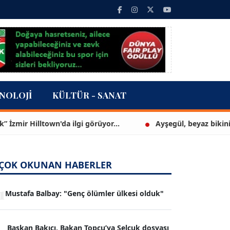
NOLOJI
KÜLTÜR - SANAT
illtown'da ilgi görüyor...
Ayşegül, beyaz bikinisiyle göz
ÇOK OKUNAN HABERLER
1
Mustafa Balbay: "Genç ölümler ülkesi olduk"
Başkan Bakıcı, Bakan Topçu’ya Selçuk dosyası