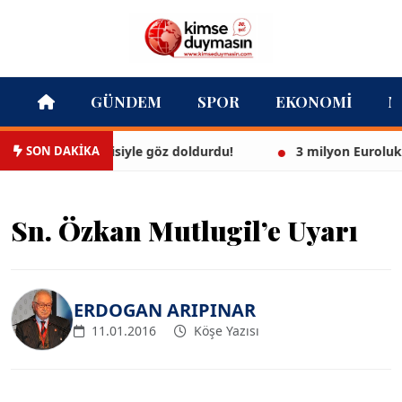
GÜNDEM
SPOR
EKONOMI
M
SON DAKİKA
l, beyaz bikinisiyle göz doldurdu!
3 milyon Euroluk düğ
Sn. Özkan Mutlugil’e Uyarı
ERDOGAN ARIPINAR
11.01.2016
Köşe Yazısı