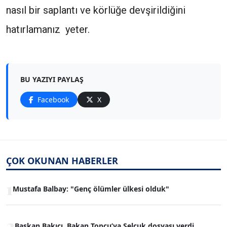
nasıl bir saplantı ve körlüğe devşirildiğini
hatırlamanız yeter.
BU YAZIYI PAYLAŞ
Facebook
X
ÇOK OKUNAN HABERLER
1
Mustafa Balbay: "Genç ölümler ülkesi olduk"
2
Başkan Bakıcı, Bakan Topçu’ya Selçuk dosyası verdi