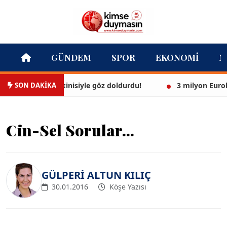
GÜNDEM
SPOR
EKONOMI
M
SON DAKİKA
ül, beyaz bikinisiyle göz doldurdu!
3 milyon Euroluk d
Cin-Sel Sorular...
GÜLPERİ ALTUN KILIÇ
30.01.2016
Köşe Yazısı