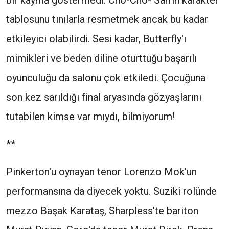
bir kayma göstermedi. Cho-Cho- San'ın karakter
tablosunu tınılarla resmetmek ancak bu kadar
etkileyici olabilirdi. Sesi kadar, Butterfly'ı
mimikleri ve beden diline oturttuğu başarılı
oyunculuğu da salonu çok etkiledi. Çocuğuna
son kez sarıldığı final aryasında gözyaşlarını
tutabilen kimse var mıydı, bilmiyorum!
**
Pinkerton'u oynayan tenor Lorenzo Mok'un
performansına da diyecek yoktu. Suziki rolünde
mezzo Başak Karataş, Sharpless'te bariton