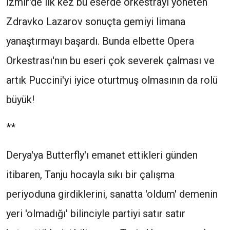
İzmir'de ilk kez bu eserde orkestrayı yöneten
Zdravko Lazarov sonuçta gemiyi limana
yanaştırmayı başardı. Bunda elbette Opera
Orkestrası'nın bu eseri çok severek çalması ve
artık Puccini'yi iyice oturtmuş olmasının da rolü
büyük!
**
Derya'ya Butterfly'ı emanet ettikleri günden
itibaren, Tanju hocayla sıkı bir çalışma
periyoduna girdiklerini, sanatta 'oldum' demenin
yeri 'olmadığı' bilinciyle partiyi satır satır