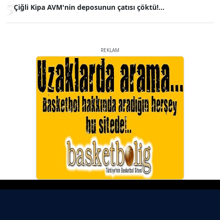
5
Çiğli Kipa AVM'nin deposunun çatısı çöktü!...
REKLAM