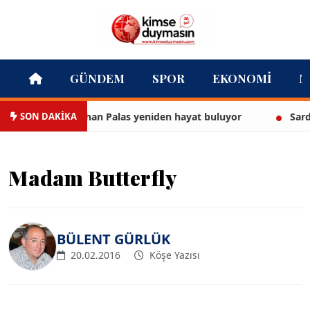
GÜNDEM
SPOR
EKONOMI
M
SON DAKİKA
imge yapısı Cihan Palas yeniden hayat buluyor
Sardes An
Madam Butterfly
BÜLENT GÜRLÜK
20.02.2016
Köşe Yazısı