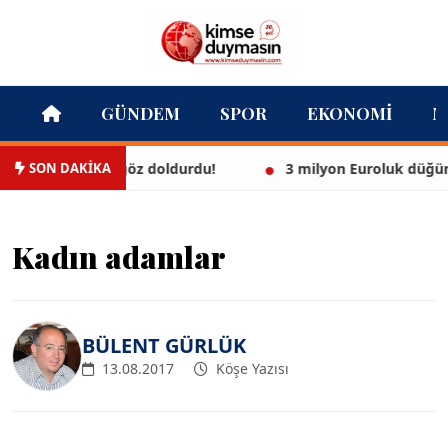
GÜNDEM
SPOR
EKONOMI
M
SON DAKİKA
ikinisiyle göz doldurdu!
3 milyon Euroluk düğünle evle
Kadın adamlar
BÜLENT GÜRLÜK
13.08.2017
Köşe Yazısı