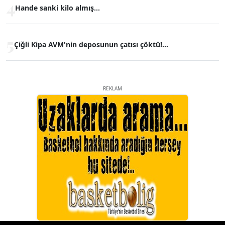
4
Hande sanki kilo almış...
5
Çiğli Kipa AVM'nin deposunun çatısı çöktü!...
REKLAM