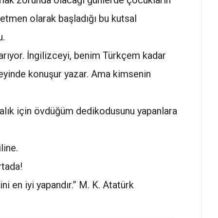
mak zorunda olacağı günlerde çocukların
etmen olarak başladığı bu kutsal
u.
arıyor. İngilizceyi, benim Türkçem kadar
zeyinde konuşur yazar. Ama kimsenin
akalık için övdüğüm dedikodusunu yapanlara
line.
tada!
ni en iyi yapandır.” M. K. Atatürk