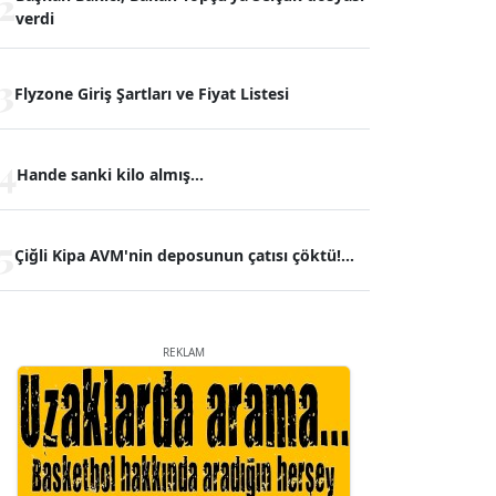
2
verdi
3
Flyzone Giriş Şartları ve Fiyat Listesi
4
Hande sanki kilo almış...
5
Çiğli Kipa AVM'nin deposunun çatısı çöktü!...
REKLAM