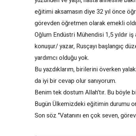
yüzünden ve yaşlı, hasta annesine bak
eğitimi aksamasın diye 32 yıl önce öğr
görevden öğretmen olarak emekli old
Oğlum Endüstri Mühendisi 1,5 yıldır iş 
konuşur/ yazar, Rusçayı başlangıç dü
yardımcı olduğu yok.
Bu yazdıklarım, birilerini överken yal
da iyi bir cevap olur sanıyorum.
Benim tek dostum Allah’tır. Bu böyle bi
Bugün Ülkemizdeki eğitimin durumu or
Son söz "Vatanını en çok seven, görevi