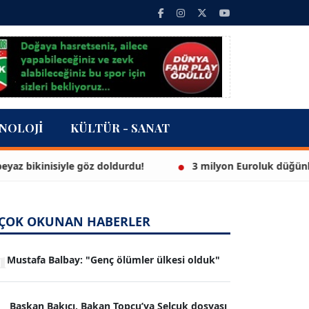
NOLOJI
KÜLTÜR - SANAT
isiyle göz doldurdu!
3 milyon Euroluk düğünle evlendil
ÇOK OKUNAN HABERLER
1
Mustafa Balbay: "Genç ölümler ülkesi olduk"
Başkan Bakıcı, Bakan Topçu’ya Selçuk dosyası