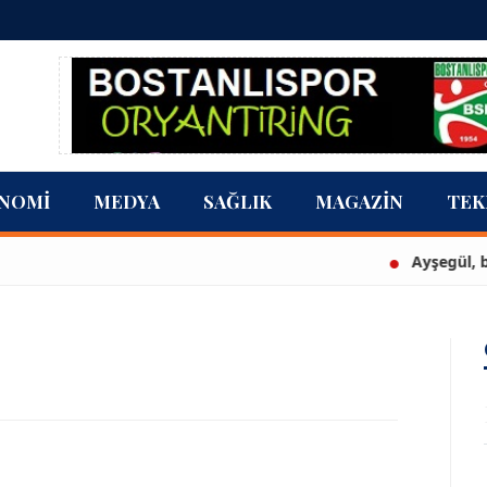
NOMI
MEDYA
SAĞLIK
MAGAZIN
TEK
Ayşegül, beyaz bikin