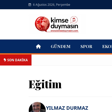
6 Ağustos 2026, Perşembe
GÜNDEM
SPOR
EKO
SON DAKİKA
Eğitim
YILMAZ DURMAZ