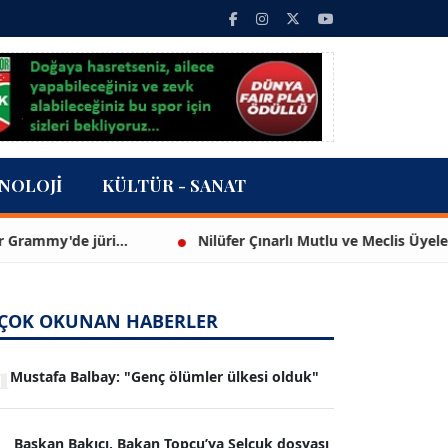
NOLOJI
KÜLTÜR - SANAT
'de jüri...
Nilüfer Çınarlı Mutlu ve Meclis Üyeleri YENİ 
ÇOK OKUNAN HABERLER
1
Mustafa Balbay: "Genç ölümler ülkesi olduk"
Başkan Bakıcı, Bakan Topçu’ya Selçuk dosyası