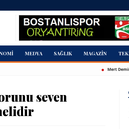
NOMI
MEDYA
SAĞLIK
MAGAZIN
TEK
Mert Demir Grammy
porunu seven
elidir