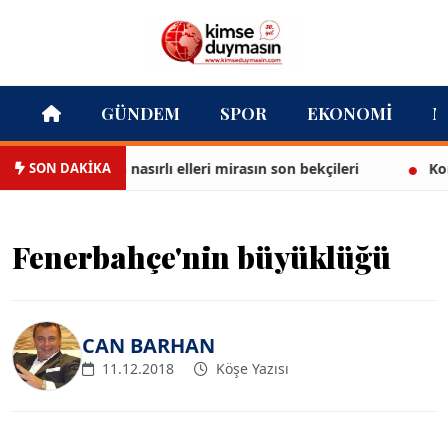
GÜNDEM
SPOR
EKONOMI
M
SON DAKİKA
Tarihi çarşının nasırlı elleri mirasın son bekçileri
Konak’
Fenerbahçe'nin büyüklüğü
CAN BARHAN
11.12.2018
Köşe Yazısı