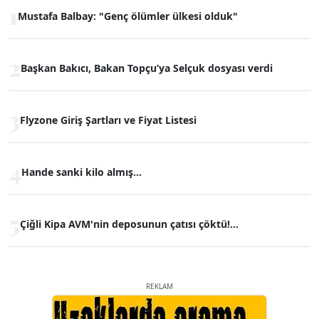
1
Mustafa Balbay: "Genç ölümler ülkesi olduk"
2
Başkan Bakıcı, Bakan Topçu’ya Selçuk dosyası verdi
3
Flyzone Giriş Şartları ve Fiyat Listesi
4
Hande sanki kilo almış...
5
Çiğli Kipa AVM'nin deposunun çatısı çöktü!...
REKLAM