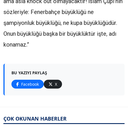
ama asla knock out olmayacaktır! İslam Çupi’nin
sözleriyle: Fenerbahçe büyüklüğü ne
şampiyonluk büyüklüğü‚ ne kupa büyüklüğüdür.
Onun büyüklüğü başka bir büyüklüktür işte‚ adı
konamaz.”
BU YAZIYI PAYLAŞ
Facebook
X
ÇOK OKUNAN HABERLER