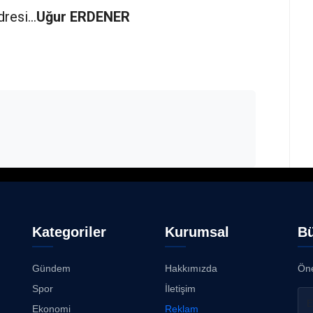
adresi…
Uğur ERDENER
Kategoriler
Kurumsal
Bü
Gündem
Hakkımızda
Öne
Spor
İletişim
Ekonomi
Reklam