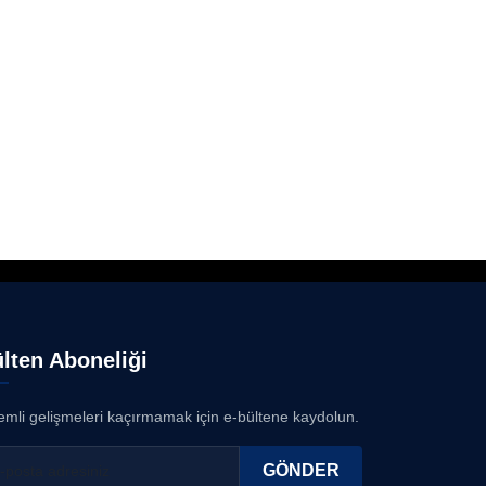
lten Aboneliği
mli gelişmeleri kaçırmamak için e-bültene kaydolun.
GÖNDER