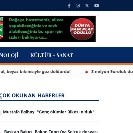
NOLOJI
KÜLTÜR - SANAT
 bikinisiyle göz doldurdu!
3 milyon Euroluk düğünle ev
ÇOK OKUNAN HABERLER
1
Mustafa Balbay: "Genç ölümler ülkesi olduk"
Başkan Bakıcı, Bakan Topçu’ya Selçuk dosyası