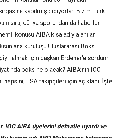
ırgasına kapılmış gidiyorlar. Bizim Türk
yanı sıra; dünya sporundan da haberler
nemli konusu AIBA kısa adıyla anılan
ksun ana kuruluşu Uluslararası Boks
lgiyi almak için başkan Erdener’e sordum.
piyatında boks ne olacak? AIBA’nın IOC
hepsini, TSA takipçileri için açıkladı. İşte
ar. IOC AIBA üyelerini defaatle uyardı ve