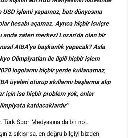
u kişinin adı ABD Maliyesinin listesinde
nde USD işlemi yapamaz, batı dünyasına
lar hesabı açamaz. Ayrıca hiçbir Isviçre
 anda zaten merkezi Lozan’da olan bir
i nasıl AIBA’ya başkanlık yapacak? Asla
Olimpiyatları ile ilgili hiçbir işlem
20 logolarını hiçbir yerde kullanamaz,
A üyeleri oturup akıllarını başlarına alıp
r için ise hiçbir problem yok, onlar
limpiyata katılacaklardır’’
. Türk Spor Medyasına da bir not.
şınız sıkışırsa, en doğru bilgiyi bizden