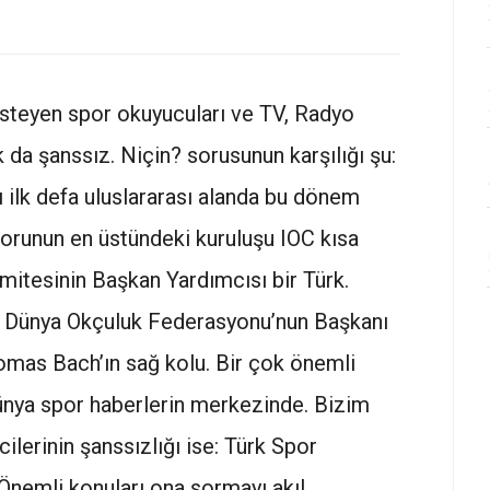
steyen spor okuyucuları ve TV, Radyo
 da şanssız. Niçin? sorusunun karşılığı şu:
 ilk defa uluslararası alanda bu dönem
porunun en üstündeki kuruluşu IOC kısa
omitesinin Başkan Yardımcısı bir Türk.
ve Dünya Okçuluk Federasyonu’nun Başkanı
omas Bach’ın sağ kolu. Bir çok önemli
ünya spor haberlerin merkezinde. Bizim
ilerinin şanssızlığı ise: Türk Spor
nemli konuları ona sormayı akıl