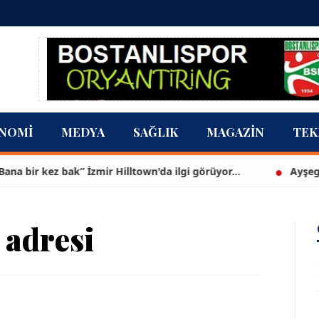
NOMI
MEDYA
SAĞLIK
MAGAZIN
TEK
kez bak” İzmir Hilltown'da ilgi görüyor...
Ayşegül, beyaz
adresi