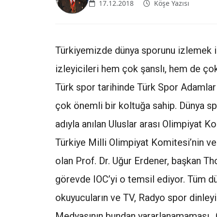
17.12.2018
Köşe Yazısı
Türkiyemizde dünya sporunu izlemek i
izleyicileri hem çok şanslı, hem de çok
Türk spor tarihinde Türk Spor Adamları
çok önemli bir koltuğa sahip. Dünya s
adıyla anılan Uluslar arası Olimpiyat K
Türkiye Milli Olimpiyat Komitesi’nin 
olan Prof. Dr. Uğur Erdener, başkan Th
görevde IOC’yi o temsil ediyor. Tüm d
okuyucuların ve TV, Radyo spor dinleyic
Medyasının bundan yararlanamaması.. Ö