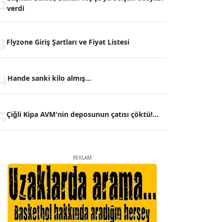
2
verdi
3
Flyzone Giriş Şartları ve Fiyat Listesi
4
Hande sanki kilo almış...
5
Çiğli Kipa AVM'nin deposunun çatısı çöktü!...
REKLAM