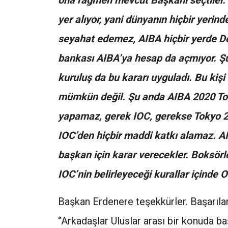
ona rağmen mevcut Başkanı seçtiler. B
yer alıyor, yani dünyanın hiçbir yeri
seyahat edemez, AIBA hiçbir yerde Do
bankası AIBA’ya hesap da açmıyor. Şu
kuruluş da bu kararı uyguladı. Bu kiş
mümkün değil. Şu anda AIBA 2020 Tokyo 
yapamaz, gerek IOC, gerekse Tokyo 20
IOC’den hiçbir maddi katkı alamaz. AIB
başkan için karar verecekler. Boksörle
IOC’nin belirleyeceği kurallar içinde O
Başkan Erdenere teşekkürler. Başarılar
‘’Arkadaşlar Uluslar arası bir konuda ba