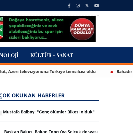
NOLOJI
KÜLTÜR - SANAT
 televizyonuna Türkiye temsilcisi oldu
Bahadır Kul: Deni
ÇOK OKUNAN HABERLER
1
Mustafa Balbay: "Genç ölümler ülkesi olduk"
Başkan Bakıcı, Bakan Topçu’ya Selçuk dosyası