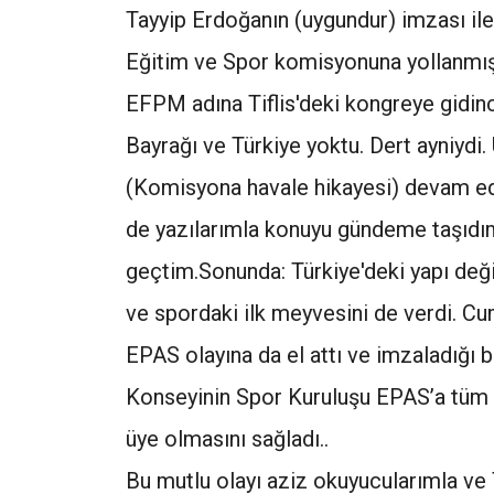
Tayyip Erdoğanın (uygundur) imzası il
Eğitim ve Spor komisyonuna yollanmış.
EFPM adına Tiflis'deki kongreye gidin
Bayrağı ve Türkiye yoktu. Dert ayniydi
(Komisyona havale hikayesi) devam ed
de yazılarımla konuyu gündeme taşıdım
geçtim.Sonunda: Türkiye'deki yapı değiş
ve spordaki ilk meyvesini de verdi. C
EPAS olayına da el attı ve imzaladığı b
Konseyinin Spor Kuruluşu EPAS’a tüm 
üye olmasını sağladı..
Bu mutlu olayı aziz okuyucularımla v