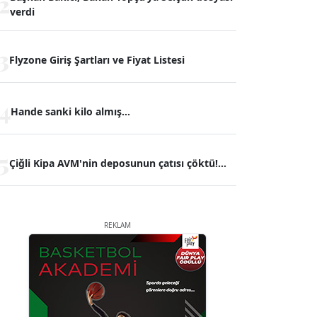
2
verdi
3
Flyzone Giriş Şartları ve Fiyat Listesi
4
Hande sanki kilo almış...
5
Çiğli Kipa AVM'nin deposunun çatısı çöktü!...
REKLAM