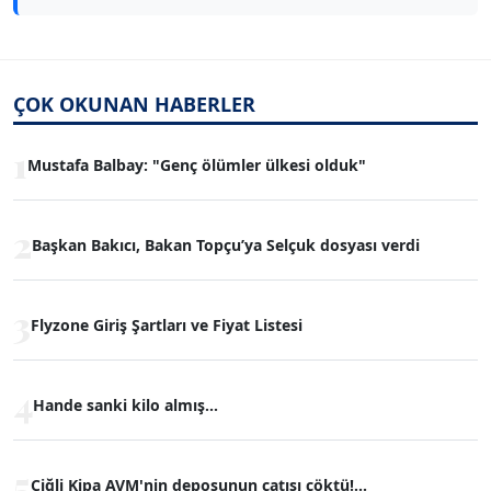
ÇOK OKUNAN HABERLER
1
Mustafa Balbay: "Genç ölümler ülkesi olduk"
2
Başkan Bakıcı, Bakan Topçu’ya Selçuk dosyası verdi
3
Flyzone Giriş Şartları ve Fiyat Listesi
4
Hande sanki kilo almış...
5
Çiğli Kipa AVM'nin deposunun çatısı çöktü!...