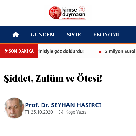
GÜNDEM
SPOR
EKONOMI
M
SON DAKİKA
ül, beyaz bikinisiyle göz doldurdu!
3 milyon Euroluk dü
Şiddet, Zulüm ve Ötesi!
Prof. Dr. SEYHAN HASIRCI
25.10.2020
Köşe Yazısı