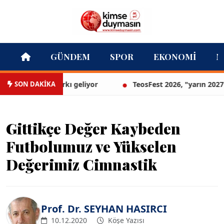
GÜNDEM
SPOR
EKONOMI
M
SON DAKİKA
 ilk lavanta parkı geliyor
TeosFest 2026, "yarın 2027 için
Gittikçe Değer Kaybeden
Futbolumuz ve Yükselen
Değerimiz Cimnastik
Prof. Dr. SEYHAN HASIRCI
10.12.2020
Köşe Yazısı