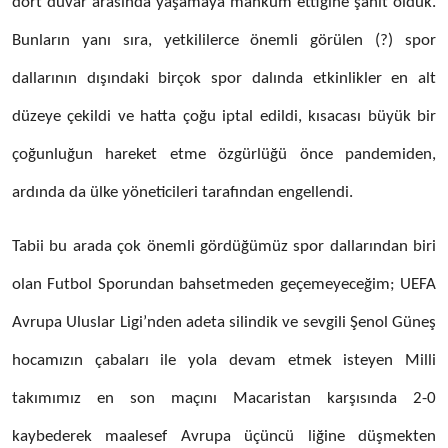
dört duvar arasında yaşamaya mahkum ettiğine şahit olduk.
Bunların yanı sıra, yetkililerce önemli görülen (?) spor
dallarının dışındaki birçok spor dalında etkinlikler en alt
düzeye çekildi ve hatta çoğu iptal edildi, kısacası büyük bir
çoğunluğun hareket etme özgürlüğü önce pandemiden,
ardında da ülke yöneticileri tarafından engellendi.
Tabii bu arada çok önemli gördüğümüz spor dallarından biri
olan Futbol Sporundan bahsetmeden geçemeyeceğim; UEFA
Avrupa Uluslar Ligi’nden adeta silindik ve sevgili Şenol Güneş
hocamızın çabaları ile yola devam etmek isteyen Milli
takımımız en son maçını Macaristan karşısında 2-0
kaybederek maalesef Avrupa üçüncü liğine düşmekten