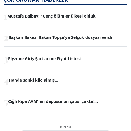
1
Mustafa Balbay: "Genç ölümler ülkesi olduk"
2
Başkan Bakıcı, Bakan Topçu’ya Selçuk dosyası verdi
3
Flyzone Giriş Şartları ve Fiyat Listesi
4
Hande sanki kilo almış...
5
Çiğli Kipa AVM'nin deposunun çatısı çöktü!...
REKLAM