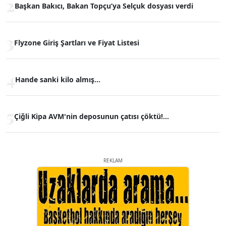
2
Başkan Bakıcı, Bakan Topçu’ya Selçuk dosyası verdi
3
Flyzone Giriş Şartları ve Fiyat Listesi
4
Hande sanki kilo almış...
5
Çiğli Kipa AVM'nin deposunun çatısı çöktü!...
REKLAM