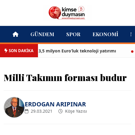
GÜNDEM
SPOR
EKONOMI
M
SON DAKİKA
ir İtfaiyesi’ne 13,5 milyon Euro’luk teknoloji yatırımı
İz
Milli Takımın forması budur
ERDOGAN ARIPINAR
29.03.2021
Köşe Yazısı