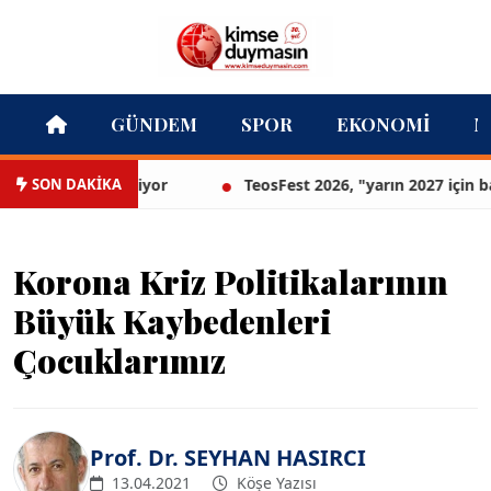
GÜNDEM
SPOR
EKONOMI
M
SON DAKİKA
ta parkı geliyor
TeosFest 2026, "yarın 2027 için başlıyor
Korona Kriz Politikalarının
Büyük Kaybedenleri
Çocuklarımız
Prof. Dr. SEYHAN HASIRCI
13.04.2021
Köşe Yazısı