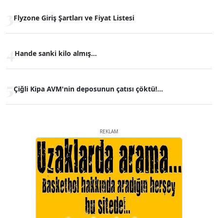
3
Flyzone Giriş Şartları ve Fiyat Listesi
4
Hande sanki kilo almış...
5
Çiğli Kipa AVM'nin deposunun çatısı çöktü!...
REKLAM