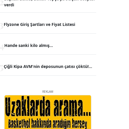
2
verdi
3
Flyzone Giriş Şartları ve Fiyat Listesi
4
Hande sanki kilo almış...
5
Çiğli Kipa AVM'nin deposunun çatısı çöktü!...
REKLAM