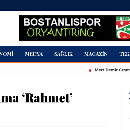
NOMI
MEDYA
SAĞLIK
MAGAZIN
TEK
Mert Demir Grammy'de jü
uma ‘Rahmet’