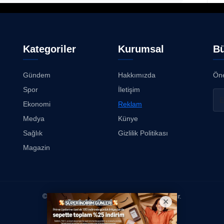
Kategoriler
Kurumsal
Bü
Gündem
Hakkımızda
Öne
Spor
İletişim
Ekonomi
Reklam
Medya
Künye
Sağlık
Gizlilik Politikası
Magazin
© 2026
Kimse Duymasın
. Tüm hakları saklıdır.
Yazılım & Tasarım: Erboy Yayıncılık Reklamcılık