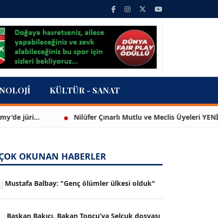
NOLOJI
KÜLTÜR - SANAT
ri...
Nilüfer Çınarlı Mutlu ve Meclis Üyeleri YENİ Parti'y
ÇOK OKUNAN HABERLER
1
Mustafa Balbay: "Genç ölümler ülkesi olduk"
Başkan Bakıcı, Bakan Topçu’ya Selçuk dosyası