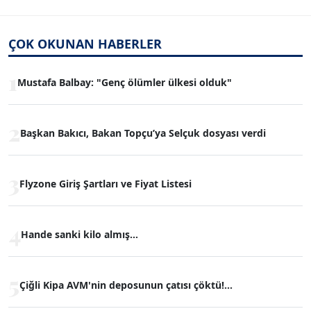
ÇOK OKUNAN HABERLER
1
Mustafa Balbay: "Genç ölümler ülkesi olduk"
2
Başkan Bakıcı, Bakan Topçu’ya Selçuk dosyası verdi
3
Flyzone Giriş Şartları ve Fiyat Listesi
4
Hande sanki kilo almış...
5
Çiğli Kipa AVM'nin deposunun çatısı çöktü!...