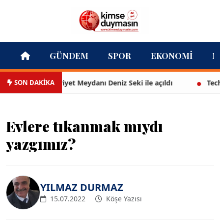
GÜNDEM
SPOR
EKONOMI
M
SON DAKİKA
arlı Cumhuriyet Meydanı Deniz Seki ile açıldı
Technocit
Evlere tıkanmak mıydı
yazgımız?
YILMAZ DURMAZ
15.07.2022
Köşe Yazısı