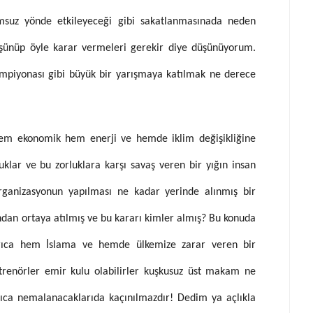
msuz yönde etkileyeceği gibi sakatlanmasınada neden
 düşünüp öyle karar vermeleri gerekir diye düşünüyorum.
piyonası gibi büyük bir yarışmaya katılmak ne derece
hem ekonomik hem enerji ve hemde iklim değişikliğine
uklar ve bu zorluklara karşı savaş veren bir yığın insan
rganizasyonun yapılması ne kadar yerinde alınmış bir
ndan ortaya atılmış ve bu kararı kimler almış? Bu konuda
rıca hem İslama ve hemde ülkemize zarar veren bir
enörler emir kulu olabilirler kuşkusuz üst makam ne
ca nemalanacaklarıda kaçınılmazdır! Dedim ya açlıkla