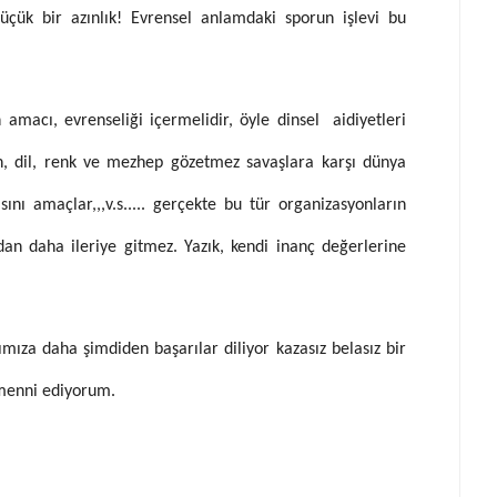
çük bir azınlık! Evrensel anlamdaki sporun işlevi bu
macı, evrenseliği içermelidir, öyle dinsel aidiyetleri
in, dil, renk ve mezhep gözetmez savaşlara karşı dünya
sını amaçlar,,,v.s..... gerçekte bu tür organizasyonların
an daha ileriye gitmez. Yazık, kendi inanç değerlerine
ıza daha şimdiden başarılar diliyor kazasız belasız bir
emenni ediyorum.