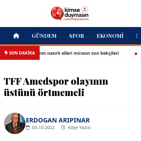
GÜNDEM
SPOR
EKONOMI
M
SON DAKİKA
Tarihi çarşının nasırlı elleri mirasın son bekçileri
Kon
TFF Amedspor olayının
üstünü örtmemeli
ERDOGAN ARIPINAR
03.10.2022
Köşe Yazısı