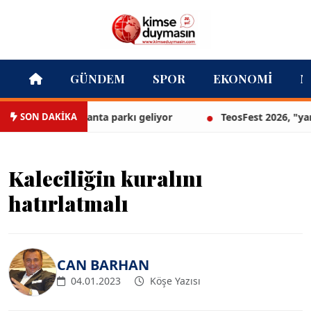
GÜNDEM
SPOR
EKONOMI
M
SON DAKİKA
İzmir’in ilk lavanta parkı geliyor
TeosFest 2026, "yarın 
Kaleciliğin kuralını
hatırlatmalı
CAN BARHAN
04.01.2023
Köşe Yazısı