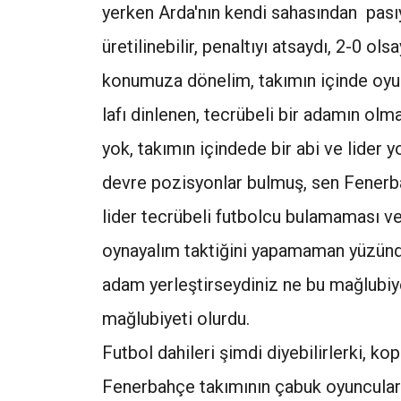
yerken Arda'nın kendi sahasından pasıy
üretilinebilir, penaltıyı atsaydı, 2-0 o
konumuza dönelim, takımın içinde oyunu
lafı dinlenen, tecrübeli bir adamın olm
yok, takımın içindede bir abi ve lider yo
devre pozisyonlar bulmuş, sen Fenerba
lider tecrübeli futbolcu bulamaması v
oynayalım taktiğini yapamaman yüzünd
adam yerleştirseydiniz ne bu mağlubi
mağlubiyeti olurdu.
Futbol dahileri şimdi diyebilirlerki, ko
Fenerbahçe takımının çabuk oyuncular