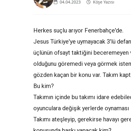
04.04.2023
Köşe Yazısı
Herkes suçlu arıyor Fenerbahçe'de.
Jesus Türkiye'ye uymayacak 3'lü defan
üçlünün ofsayt taktiğini beceremeyen 
olduğunu göremedi veya görmek isteme
gözden kaçan bir konu var. Takım kapta
Bu kim?
Takımın içinde bu takımı idare edebil
oyunculara değişik yerlerde oynaması i
Takımı ateşleyip, gerekirse havayı ger
konusunda baskı yapacak kim?