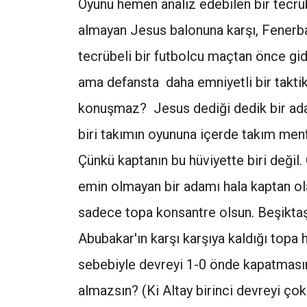
Oyunu hemen analiz edebilen bir tecrü
almayan Jesus balonuna karşı, Fenerba
tecrübeli bir futbolcu maçtan önce g
ama defansta daha emniyetli bir takt
konuşmaz? Jesus dediği dedik bir adam
biri takımın oyununa içerde takım men
Çünkü kaptanın bu hüviyette biri değil.
emin olmayan bir adamı hala kaptan ola
sadece topa konsantre olsun. Beşiktaş
Abubakar'ın karşı karşıya kaldığı topa
sebebiyle devreyi 1-0 önde kapatmasına
almazsın? (Ki Altay birinci devreyi çok 