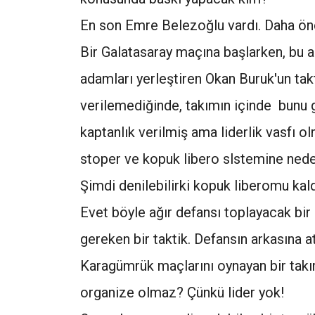
En son Emre Belezoğlu vardı. Daha önc
Bir Galatasaray maçına başlarken, bu a
adamları yerleştiren Okan Buruk'un ta
verilemediğinde, takımın içinde bunu gö
kaptanlık verilmiş ama liderlik vasfı o
stoper ve kopuk libero slstemine ne
Şimdi denilebilirki kopuk liberomu kal
Evet böyle ağır defansı toplayacak bi
gereken bir taktik. Defansın arkasına 
Karagümrük maçlarını oynayan bir tak
organize olmaz? Çünkü lider yok!