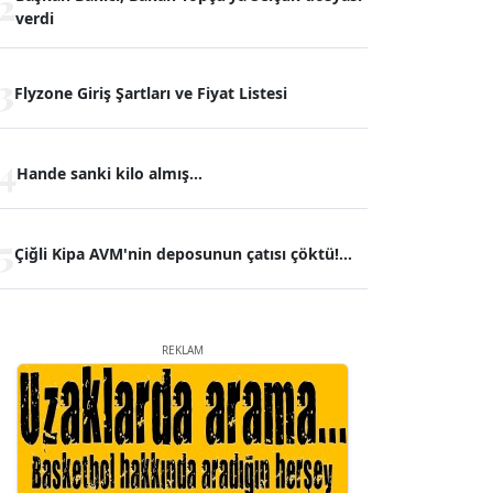
2
verdi
3
Flyzone Giriş Şartları ve Fiyat Listesi
4
Hande sanki kilo almış...
5
Çiğli Kipa AVM'nin deposunun çatısı çöktü!...
REKLAM