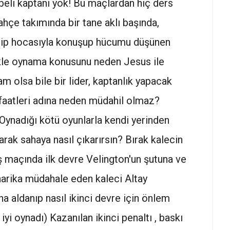
beli kaptanı yok! Bu maçlardan hiç ders
hçe takımında bir tane aklı başında,
idip hocasıyla konuşup hücumu düşünen
ikle oynama konusunu neden Jesus ile
 olsa bile bir lider, kaptanlık yapacak
faatleri adına neden müdahil olmaz?
 Oynadığı kötü oyunlarla kendi yerinden
rak sahaya nasıl çıkarırsın? Bırak kalecin
 maçında ilk devre Velington'un şutuna ve
 harika müdahale eden kaleci Altay
 aldanıp nasıl ikinci devre için önlem
iyi oynadı) Kazanılan ikinci penaltı , baskı