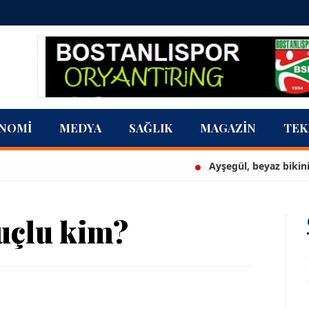
NOMI
MEDYA
SAĞLIK
MAGAZIN
TEK
Ayşegül, beyaz bikinisiyle göz d
uçlu kim?