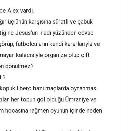
e Alex vardı.
ğır üçlünün karşısına süratli ve çabuk
ktiğine Jesus'un inadı yüzünden cevap
rüp, futbolcuların kendi kararlarıyla ve
lmayan kalecisiyle organize olup çift
den dönülmez?
dı?
r kopuk libero bazı maçlarda oynanması
atılan her topun gol olduğu Ümraniye ve
ım hocasına rağmen oyunun içinde neden