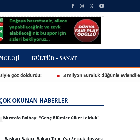
NOLOJI
KÜLTÜR - SANAT
oldurdu!
3 milyon Euroluk düğünle evlendiler
İ
ÇOK OKUNAN HABERLER
1
Mustafa Balbay: "Genç ölümler ülkesi olduk"
Başkan Bakıcı, Bakan Topçu’ya Selçuk dosyası