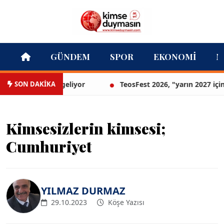
GÜNDEM
SPOR
EKONOMI
M
SON DAKİKA
lavanta parkı geliyor
TeosFest 2026, "yarın 2027 için başl
Kimsesizlerin kimsesi;
Cumhuriyet
YILMAZ DURMAZ
29.10.2023
Köşe Yazısı