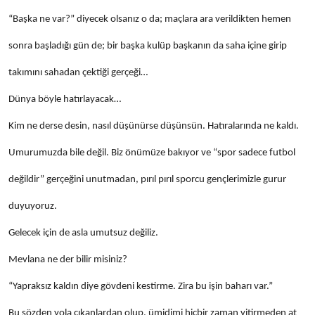
“Başka ne var?” diyecek olsanız o da; maçlara ara verildikten hemen
sonra başladığı gün de; bir başka kulüp başkanın da saha içine girip
takımını sahadan çektiği gerçeği…
Dünya böyle hatırlayacak…
Kim ne derse desin, nasıl düşünürse düşünsün. Hatıralarında ne kaldı.
Umurumuzda bile değil. Biz önümüze bakıyor ve “spor sadece futbol
değildir” gerçeğini unutmadan, pırıl pırıl sporcu gençlerimizle gurur
duyuyoruz.
Gelecek için de asla umutsuz değiliz.
Mevlana ne der bilir misiniz?
“Yapraksız kaldın diye gövdeni kestirme. Zira bu işin baharı var.”
Bu sözden yola çıkanlardan olup, ümidimi hiçbir zaman yitirmeden at