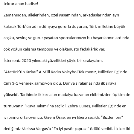
tekrarlanan hadise!
Zamanından, ailelerinden, özel yaşamından, arkadaşlarından ayrı
kalarak Türk’ün adını dünyaya gururla duyuran, Türk milletine büyük
coşku, sevinç ve gurur yaşatan sporcularımızın bu başarılarının ardında
çok yoğun çalışma temposu ve olağanüstü fedakârlık var.
İsterseniz 2023 yılındaki güzellikleri şöyle bir sıralayalım.
“Atatürk’ün Kızları” A Milli Kadın Voleybol Takımımız, Milletler Ligi'nde
Çin'i 3-1 yenerek şampiyon oldu. Dünya sıralamasında ilk sıraya
yükseldi. Tarihinde ilk kez altın madalya kazanan ekibimizden üç isim de
turnuvanın “Rüya Takımı”na seçildi. Zehra Güneş, Milletler Ligi'nde en
iyi birinci orta oyuncu, Gizem Örge, en iyi libero seçildi. “Bizden biri”
dediğimiz Melissa Vargas'a “En iyi pasör çaprazı” ödülü verildi. İlk kez iki