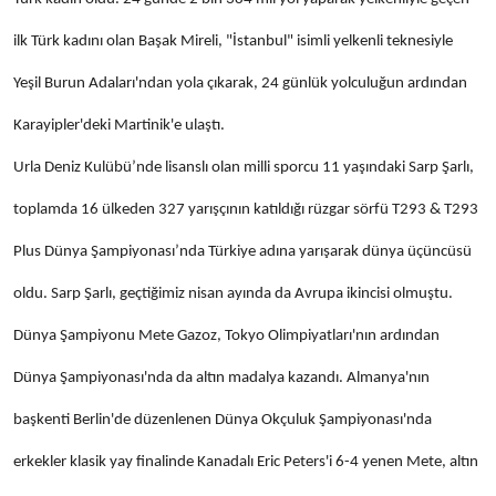
ilk Türk kadını olan Başak Mireli, "İstanbul" isimli yelkenli teknesiyle
Yeşil Burun Adaları'ndan yola çıkarak, 24 günlük yolculuğun ardından
Karayipler'deki Martinik'e ulaştı.
Urla Deniz Kulübü’nde lisanslı olan milli sporcu 11 yaşındaki Sarp Şarlı,
toplamda 16 ülkeden 327 yarışçının katıldığı rüzgar sörfü T293 & T293
Plus Dünya Şampiyonası’nda Türkiye adına yarışarak dünya üçüncüsü
oldu. Sarp Şarlı, geçtiğimiz nisan ayında da Avrupa ikincisi olmuştu.
Dünya Şampiyonu Mete Gazoz, Tokyo Olimpiyatları'nın ardından
Dünya Şampiyonası'nda da altın madalya kazandı. Almanya'nın
başkenti Berlin'de düzenlenen Dünya Okçuluk Şampiyonası'nda
erkekler klasik yay finalinde Kanadalı Eric Peters'i 6-4 yenen Mete, altın