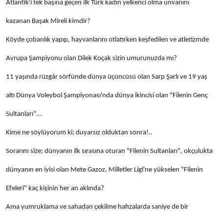
Atlantik'i tek başına geçen ilk Türk kadın yelkenci olma unvanını
kazanan Başak Mireli kimdir?
Köyde çobanlık yapıp, hayvanlarını otlatırken keşfedilen ve atletizmde
Avrupa Şampiyonu olan Dilek Koçak sizin umurunuzda mı?
11 yaşında rüzgâr sörfünde dünya üçüncüsü olan Sarp Şarlı ve 19 yaş
altı Dünya Voleybol Şampiyonası'nda dünya ikincisi olan "Filenin Genç
Sultanları"...
Kime ne söylüyorum ki; duyarsız olduktan sonra!..
Sorarım size; dünyanın ilk sırasına oturan "Filenin Sultanları", okçulukta
dünyanın en iyisi olan Mete Gazoz, Milletler Ligi'ne yükselen "Filenin
Efeleri" kaç kişinin her an aklında?
Ama yumruklama ve sahadan çekilme hafızalarda saniye de bir