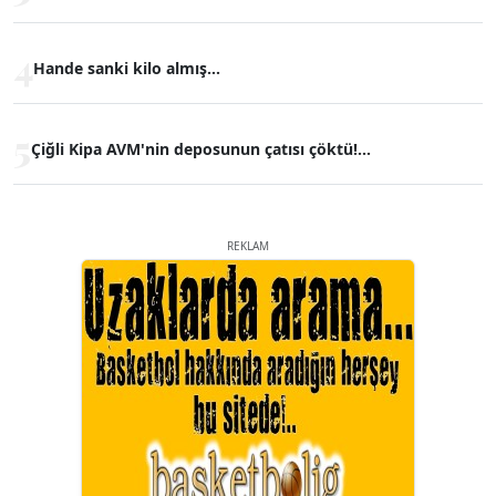
4
Hande sanki kilo almış...
5
Çiğli Kipa AVM'nin deposunun çatısı çöktü!...
REKLAM