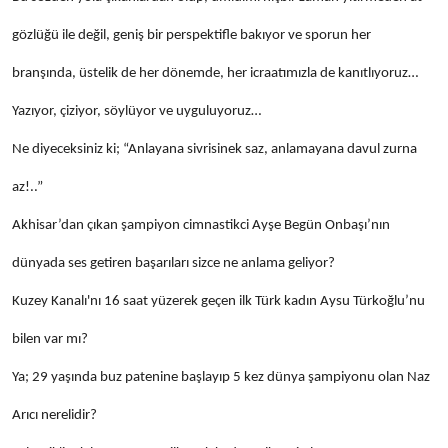
gözlüğü ile değil, geniş bir perspektifle bakıyor ve sporun her
branşında, üstelik de her dönemde, her icraatımızla de kanıtlıyoruz…
Yazıyor, çiziyor, söylüyor ve uyguluyoruz…
Ne diyeceksiniz ki; “Anlayana sivrisinek saz, anlamayana davul zurna
az!..”
Akhisar’dan çıkan şampiyon cimnastikci Ayşe Begün Onbaşı’nın
dünyada ses getiren başarıları sizce ne anlama geliyor?
Kuzey Kanalı'nı 16 saat yüzerek geçen ilk Türk kadın Aysu Türkoğlu’nu
bilen var mı?
Ya; 29 yaşında buz patenine başlayıp 5 kez dünya şampiyonu olan Naz
Arıcı nerelidir?