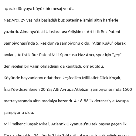
açarak dünyaya büyük bir mesaj verdi…
Naz Arcı, 29 yaşında başladığı buz patenine ismini altın harflerle
yazdırdı. Almanya’daki Uluslararası Yetişkinler Artistik Buz Pateni
Şampiyonası’nda 5. kez dünya şampiyonu oldu. “Altın Kuğu” olarak
anılan, Artistik Buz Pateni Milli Sporcusu Naz Arıcı, spor için “geç”
denilebilen bir yaşın olmadığını da kanıtladı, örnek oldu.
Köyünde hayvanlarını otlatırken keşfedilen Milli atlet Dilek Koçak,
İsrail'de düzenlenen 20 Yaş Altı Avrupa Atletizm Şampiyonası'nda 1500
metre yarışında altın madalya kazandı. 4.16.86'lık derecesiyle Avrupa
şampiyonu oldu.
Milli Yelkenci Başak Mireli, Atlantik Okyanusu'nu tek başına geçen ilk
Türk kadın oldu. 24 günde 2 bin 384 mil yol yaparak yelkenliyle geçen