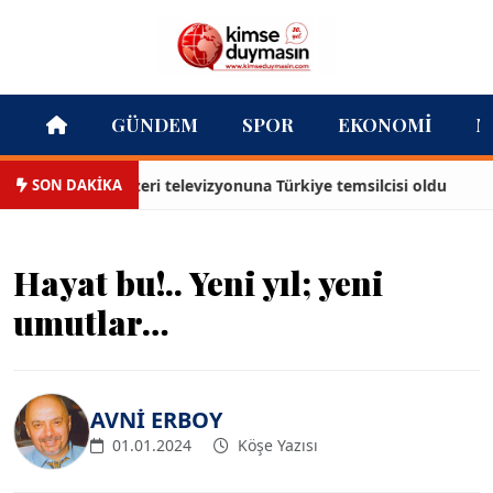
GÜNDEM
SPOR
EKONOMI
M
SON DAKİKA
rabulut, Azeri televizyonuna Türkiye temsilcisi oldu
Baha
Hayat bu!.. Yeni yıl; yeni
umutlar…
AVNİ ERBOY
01.01.2024
Köşe Yazısı