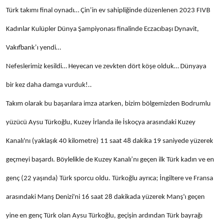
Türk takımı final oynadı… Çin’in ev sahipliğinde düzenlenen 2023 FIVB
Kadınlar Kulüpler Dünya Şampiyonası finalinde Eczacıbaşı Dynavit,
Vakıfbank’ı yendi…
Nefeslerimiz kesildi… Heyecan ve zevkten dört köşe olduk… Dünyaya
bir kez daha damga vurduk!..
Takım olarak bu başarılara imza atarken, bizim bölgemizden Bodrumlu
yüzücü Aysu Türkoğlu, Kuzey İrlanda ile İskoçya arasındaki Kuzey
Kanalı'nı (yaklaşık 40 kilometre) 11 saat 48 dakika 19 saniyede yüzerek
geçmeyi başardı. Böylelikle de Kuzey Kanalı’nı geçen ilk Türk kadın ve en
genç (22 yaşında) Türk sporcu oldu. Türkoğlu ayrıca; İngiltere ve Fransa
arasındaki Manş Denizi'ni 16 saat 28 dakikada yüzerek Manş'ı geçen
yine en genç Türk olan Aysu Türkoğlu, geçişin ardından Türk bayrağı