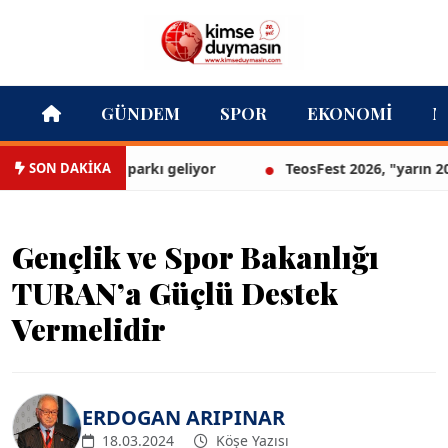
GÜNDEM
SPOR
EKONOMI
M
SON DAKİKA
in ilk lavanta parkı geliyor
TeosFest 2026, "yarın 2027 i
Gençlik ve Spor Bakanlığı
TURAN’a Güçlü Destek
Vermelidir
ERDOGAN ARIPINAR
18.03.2024
Köşe Yazısı