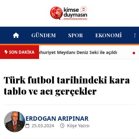
GÜNDEM
SPOR
EKONOMI
M
SON DAKİKA
Çandarlı Cumhuriyet Meydanı Deniz Seki ile açıldı
Tech
Türk futbol tarihindeki kara
tablo ve acı gerçekler
ERDOGAN ARIPINAR
25.03.2024
Köşe Yazısı