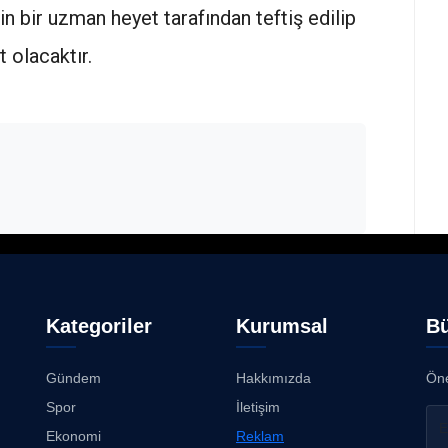
in bir uzman heyet tarafından teftiş edilip
t olacaktır.
Kategoriler
Kurumsal
Bü
Gündem
Hakkımızda
Öne
Spor
İletişim
Ekonomi
Reklam