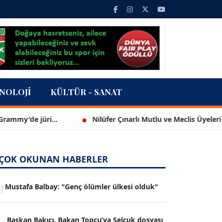
NOLOJI
KÜLTÜR - SANAT
e jüri...
Nilüfer Çınarlı Mutlu ve Meclis Üyeleri YENİ Pa
ÇOK OKUNAN HABERLER
1
Mustafa Balbay: "Genç ölümler ülkesi olduk"
Başkan Bakıcı, Bakan Topçu’ya Selçuk dosyası