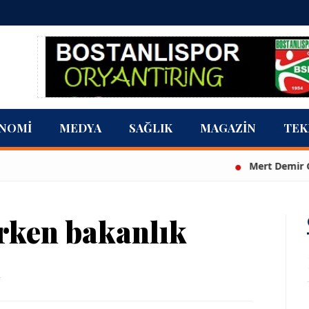
NOMI
MEDYA
SAĞLIK
MAGAZIN
TEK
Mert Demir Grammy'd
ırken bakanlık
ı