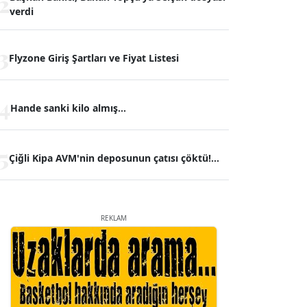
2
verdi
3
Flyzone Giriş Şartları ve Fiyat Listesi
4
Hande sanki kilo almış...
5
Çiğli Kipa AVM'nin deposunun çatısı çöktü!...
REKLAM