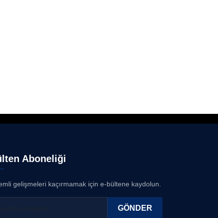
lten Aboneliği
mli gelişmeleri kaçırmamak için e-bültene kaydolun.
GÖNDER