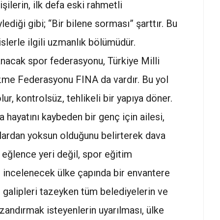
şilerin, ilk defa eski rahmetli
diği gibi; “Bir bilene sorması” şarttır. Bu
islerle ilgili uzmanlık bölümüdür.
nacak spor federasyonu, Türkiye Milli
zme Federasyonu FINA da vardır. Bu yol
ur, kontrolsüz, tehlikeli bir yapıya döner.
 hayatını kaybeden bir genç için ailesi,
açlardan yoksun olduğunu belirterek dava
r eğlence yeri değil, spor eğitim
n incelenecek ülke çapında bir envantere
n galipleri tazeyken tüm belediyelerin ve
andırmak isteyenlerin uyarılması, ülke