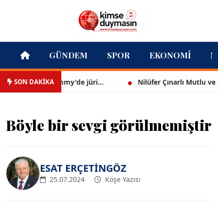
GÜNDEM
SPOR
EKONOMI
M
SON DAKİKA
rt Demir Grammy'de jüri...
Nilüfer Çınarlı Mutlu ve Mecl
Böyle bir sevgi görülmemiştir
ESAT ERÇETİNGÖZ
25.07.2024
Köşe Yazısı