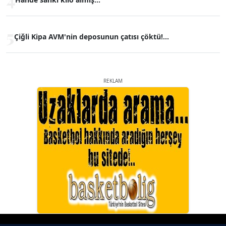
5
Çiğli Kipa AVM'nin deposunun çatısı çöktü!...
REKLAM