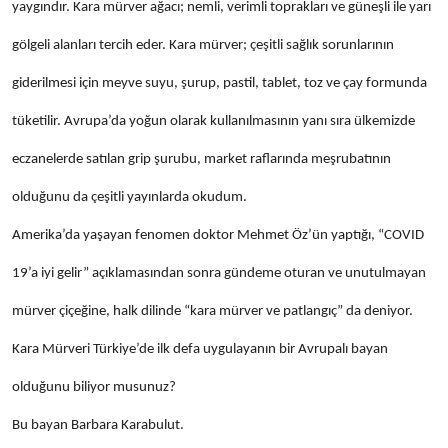
yaygındır. Kara mürver ağacı; nemli, verimli toprakları ve güneşli ile yarı
gölgeli alanları tercih eder. Kara mürver; çeşitli sağlık sorunlarının
giderilmesi için meyve suyu, şurup, pastil, tablet, toz ve çay formunda
tüketilir. Avrupa’da yoğun olarak kullanılmasının yanı sıra ülkemizde
eczanelerde satılan grip şurubu, market raflarında meşrubatının
olduğunu da çeşitli yayınlarda okudum.
Amerika’da yaşayan fenomen doktor Mehmet Öz’ün yaptığı, “COVID
19’a iyi gelir” açıklamasından sonra gündeme oturan ve unutulmayan
mürver çiçeğine, halk dilinde “kara mürver ve patlangıç” da deniyor.
Kara Mürveri Türkiye’de ilk defa uygulayanın bir Avrupalı bayan
olduğunu biliyor musunuz?
Bu bayan Barbara Karabulut.