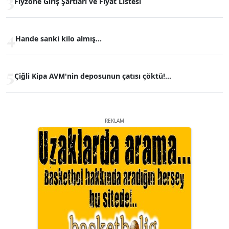
3
Flyzone Giriş Şartları ve Fiyat Listesi
4
Hande sanki kilo almış...
5
Çiğli Kipa AVM'nin deposunun çatısı çöktü!...
REKLAM