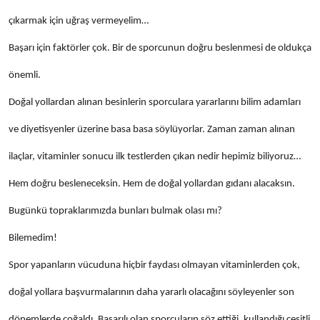
çıkarmak için uğraş vermeyelim…
Başarı için faktörler çok. Bir de sporcunun doğru beslenmesi de oldukça
önemli.
Doğal yollardan alınan besinlerin sporculara yararlarını bilim adamları
ve diyetisyenler üzerine basa basa söylüyorlar. Zaman zaman alınan
ilaçlar, vitaminler sonucu ilk testlerden çıkan nedir hepimiz biliyoruz…
Hem doğru besleneceksin. Hem de doğal yollardan gıdanı alacaksın.
Bugünkü topraklarımızda bunları bulmak olası mı?
Bilemedim!
Spor yapanların vücuduna hiçbir faydası olmayan vitaminlerden çok,
doğal yollara başvurmalarının daha yararlı olacağını söyleyenler son
dönemlerde çoğaldı. Başarılı olan sporcuların söz ettiği, kullandığı çeşitli