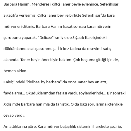
Barbara Hanım, Menderesli çiftçi Taner beyle evlenince, Seferihisar
Sığacık’a yerleşmiş. Çiftçi Taner bey ile birlikte Seferihisar’da kara
mürverleri dikmiş. Barbara Hanım hasat sonrası kara mürverin
şurubunu yaparak, “Delicee” ismiyle de Sığacık Kale içindeki
dükkânlarında satışa sunmuş… İlk kez tadına da o sevimli satış
alanında, Taner beyin önerisiyle baktım. Çok hoşuma gittiği için de,
hemen aldım…
Kaleiçi’ndeki “delicee-by barbara” da önce Taner bey anlattı,
faydalarını… Okuduklarımdan fazlası vardı, söylemlerinde… Bir sonraki
gidişimde Barbara hanımla da tanıştık. O da bazı sorularıma içtenlikle
cevap verdi…
Anlattıklarına göre; Kara mürver bağışıklık sistemini harekete geçirip,