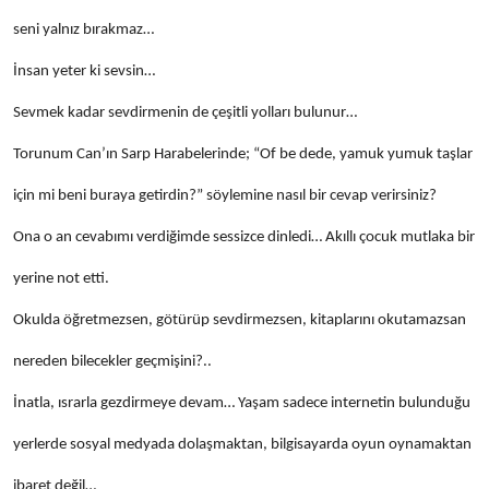
seni yalnız bırakmaz…
İnsan yeter ki sevsin…
Sevmek kadar sevdirmenin de çeşitli yolları bulunur…
Torunum Can’ın Sarp Harabelerinde; “Of be dede, yamuk yumuk taşlar
için mi beni buraya getirdin?” söylemine nasıl bir cevap verirsiniz?
Ona o an cevabımı verdiğimde sessizce dinledi… Akıllı çocuk mutlaka bir
yerine not etti.
Okulda öğretmezsen, götürüp sevdirmezsen, kitaplarını okutamazsan
nereden bilecekler geçmişini?..
İnatla, ısrarla gezdirmeye devam… Yaşam sadece internetin bulunduğu
yerlerde sosyal medyada dolaşmaktan, bilgisayarda oyun oynamaktan
ibaret değil…