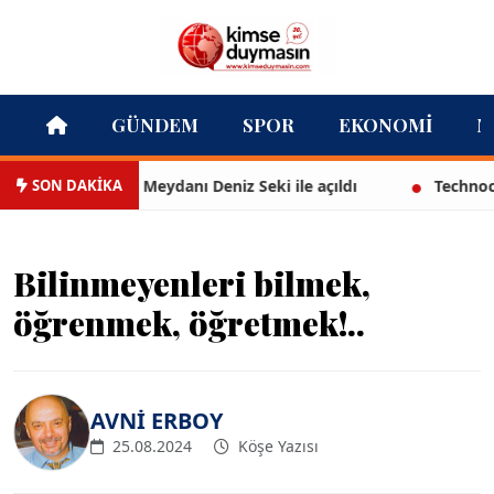
GÜNDEM
SPOR
EKONOMI
M
SON DAKİKA
 Cumhuriyet Meydanı Deniz Seki ile açıldı
Technocity İzm
Bilinmeyenleri bilmek,
öğrenmek, öğretmek!..
AVNİ ERBOY
25.08.2024
Köşe Yazısı