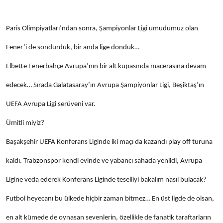
Paris Olimpiyatları’ndan sonra, Şampiyonlar Ligi umudumuz olan
Fener’i de söndürdük, bir anda lige döndük…
Elbette Fenerbahçe Avrupa’nın bir alt kupasında macerasına devam
edecek… Sırada Galatasaray’ın Avrupa Şampiyonlar Ligi, Beşiktaş’ın
UEFA Avrupa Ligi serüveni var.
Ümitli miyiz?
Başakşehir UEFA Konferans Liginde iki maçı da kazandı play off turuna
kaldı. Trabzonspor kendi evinde ve yabancı sahada yenildi, Avrupa
Ligine veda ederek Konferans Liginde teselliyi bakalım nasıl bulacak?
Futbol heyecanı bu ülkede hiçbir zaman bitmez… En üst ligde de olsan,
en alt kümede de oynasan sevenlerin, özellikle de fanatik taraftarların