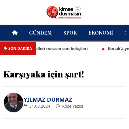
GÜNDEM
SPOR
EKONOMI
M
SON DAKİKA
şının nasırlı elleri mirasın son bekçileri
Konak’a yeni nef
Karşıyaka için şart!
YILMAZ DURMAZ
31.08.2024
Köşe Yazısı