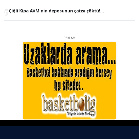
5
Çiğli Kipa AVM'nin deposunun çatısı çöktü!...
REKLAM