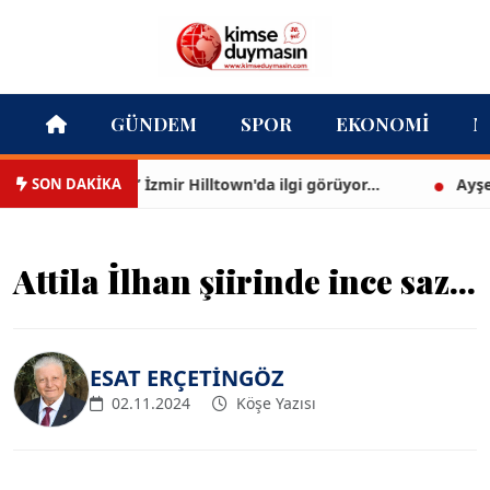
GÜNDEM
SPOR
EKONOMI
M
SON DAKİKA
na bir kez bak” İzmir Hilltown'da ilgi görüyor...
Ayşegül,
Attila İlhan şiirinde ince saz...
ESAT ERÇETİNGÖZ
02.11.2024
Köşe Yazısı