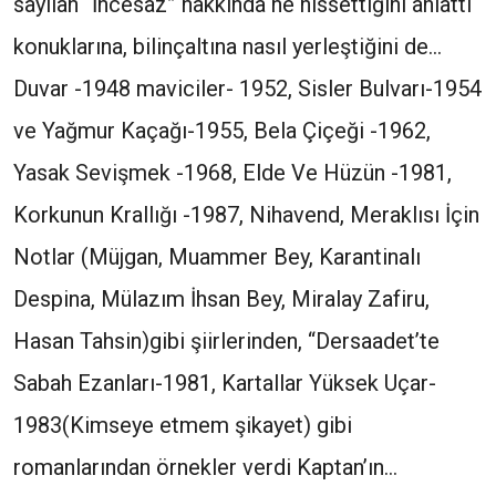
sayılan “İncesaz” hakkında ne hissettiğini anlattı
konuklarına, bilinçaltına nasıl yerleştiğini de…
Duvar -1948 maviciler- 1952, Sisler Bulvarı-1954
ve Yağmur Kaçağı-1955, Bela Çiçeği -1962,
Yasak Sevişmek -1968, Elde Ve Hüzün -1981,
Korkunun Krallığı -1987, Nihavend, Meraklısı İçin
Notlar (Müjgan, Muammer Bey, Karantinalı
Despina, Mülazım İhsan Bey, Miralay Zafiru,
Hasan Tahsin)gibi şiirlerinden, “Dersaadet’te
Sabah Ezanları-1981, Kartallar Yüksek Uçar-
1983(Kimseye etmem şikayet) gibi
romanlarından örnekler verdi Kaptan’ın…