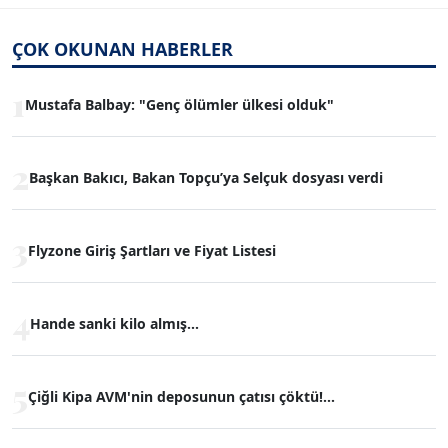
ÇOK OKUNAN HABERLER
1
Mustafa Balbay: "Genç ölümler ülkesi olduk"
2
Başkan Bakıcı, Bakan Topçu’ya Selçuk dosyası verdi
3
Flyzone Giriş Şartları ve Fiyat Listesi
4
Hande sanki kilo almış...
5
Çiğli Kipa AVM'nin deposunun çatısı çöktü!...