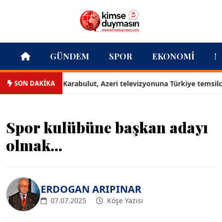
GÜNDEM
SPOR
EKONOMI
M
SON DAKİKA
gazeteci Doğan Karabulut, Azeri televizyonuna Türkiye temsilcisi 
Spor kulübüne başkan adayı
olmak...
ERDOGAN ARIPINAR
07.07.2025
Köşe Yazısı