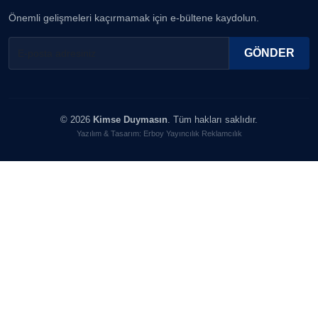
Önemli gelişmeleri kaçırmamak için e-bültene kaydolun.
Prof. Dr. YAVUZ TAŞKIRAN
GÖNDER
SEVGİ MOLVA
© 2026
Kimse Duymasın
. Tüm hakları saklıdır.
Yazılım & Tasarım: Erboy Yayıncılık Reklamcılık
MERT ERBOY
YILMAZ DURMAZ
CAN BARHAN
BEDRİ CUMHUR DOĞU