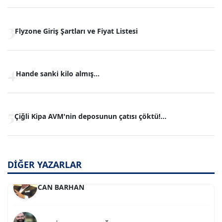
Prof. Dr. YAVUZ TAŞKIRAN
3
Flyzone Giriş Şartları ve Fiyat Listesi
SEVGİ MOLVA
4
Hande sanki kilo almış...
MERT ERBOY
5
Çiğli Kipa AVM'nin deposunun çatısı çöktü!...
YILMAZ DURMAZ
DİĞER YAZARLAR
CAN BARHAN
BEDRİ CUMHUR DOĞU