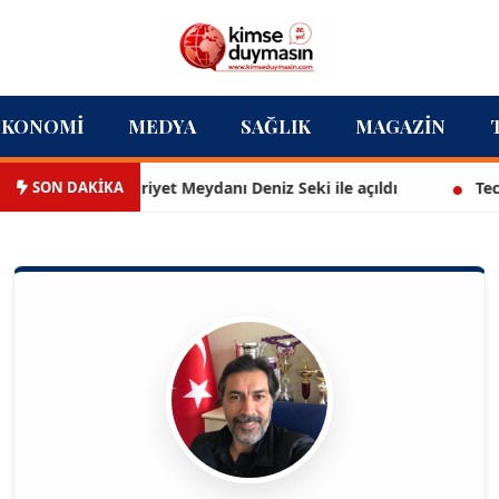
EKONOMI
MEDYA
SAĞLIK
MAGAZIN
SON DAKİKA
ndarlı Cumhuriyet Meydanı Deniz Seki ile açıldı
Technoci