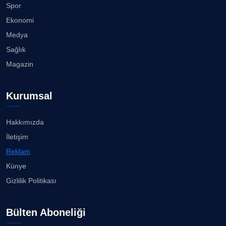
Spor
Ekonomi
BÜLENT GÜRLÜK
Medya
Sağlık
FİRDEVS TUNÇAY
Magazin
Kurumsal
GÜLPERİ ALTUN KILIÇ
Hakkımızda
İletişim
SEZGİ KAYA
Reklam
Künye
AVNİ ERBOY
Gizlilik Politikası
Bülten Aboneliği
ERDOGAN ARIPINAR