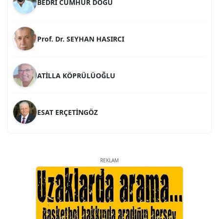
Prof. Dr. SEYHAN HASIRCI
ATİLLA KÖPRÜLÜOĞLU
ESAT ERÇETİNGÖZ
Prof. Dr. İLKER GÜL
REKLAM
A. BAHRİ VRESKALA
SİNAN GENÇ