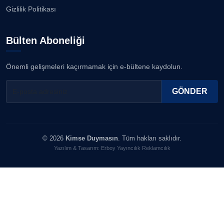
Gizlilik Politikası
Prof. Dr. YAVUZ TAŞKIRAN
Bülten Aboneliği
SEVGİ MOLVA
Önemli gelişmeleri kaçırmamak için e-bültene kaydolun.
GÖNDER
MERT ERBOY
YILMAZ DURMAZ
© 2026
Kimse Duymasın
. Tüm hakları saklıdır.
Yazılım & Tasarım: Erboy Yayıncılık Reklamcılık
CAN BARHAN
BEDRİ CUMHUR DOĞU