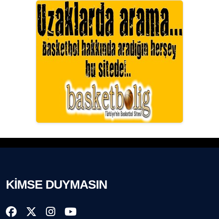
Prof. Dr. YÜCEL OCAK
TEOMAN GÜRAY
TUNÇ AFŞAR
Dr. ŞABAN ACARBAY
ERDAL İZGİ
KİMSE DUYMASIN
Dr. HAKAN TARTAN