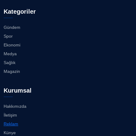
Kategoriler
FİRDEVS TUNÇAY
Gündem
GÜLPERİ ALTUN KILIÇ
Spor
Ekonomi
Medya
SEZGİ KAYA
Sağlık
Magazin
Prof. Dr. BİLGE DONUK
Kurumsal
AVNİ ERBOY
Hakkımızda
İletişim
Reklam
ERDOGAN ARIPINAR
Künye