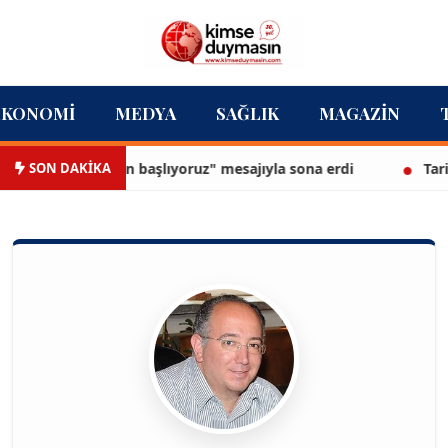
EKONOMI
MEDYA
SAĞLIK
MAGAZIN
SON DAKİKA
2027 için başlıyoruz" mesajıyla sona erdi
Tarihi çarşının 