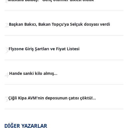
Prof. Dr. YAVUZ TAŞKIRAN
2
Başkan Bakıcı, Bakan Topçu’ya Selçuk dosyası verdi
SEVGİ MOLVA
3
Flyzone Giriş Şartları ve Fiyat Listesi
MERT ERBOY
4
Hande sanki kilo almış...
YILMAZ DURMAZ
5
CAN BARHAN
Çiğli Kipa AVM'nin deposunun çatısı çöktü!...
BEDRİ CUMHUR DOĞU
DİĞER YAZARLAR