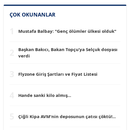
SİNAN GENÇ
ÇOK OKUNANLAR
Köşe Yazarı
1
Mustafa Balbay: "Genç ölümler ülkesi olduk"
Dr. HAKAN TARTAN
Köşe Yazarı
Başkan Bakıcı, Bakan Topçu’ya Selçuk dosyası
2
verdi
Prof. Dr. YÜCEL OCAK
Köşe Yazarı
3
Flyzone Giriş Şartları ve Fiyat Listesi
TEOMAN GÜRAY
Köşe Yazarı
4
Hande sanki kilo almış...
TUNÇ AFŞAR
5
Köşe Yazarı
Çiğli Kipa AVM'nin deposunun çatısı çöktü!...