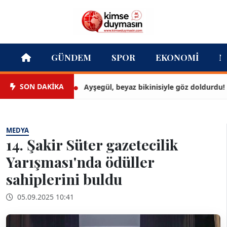
GÜNDEM
SPOR
EKONOMI
M
SON DAKİKA
Ayşegül, beyaz bikinisiyle göz doldurdu!
MEDYA
14. Şakir Süter gazetecilik
Yarışması'nda ödüller
sahiplerini buldu
05.09.2025 10:41