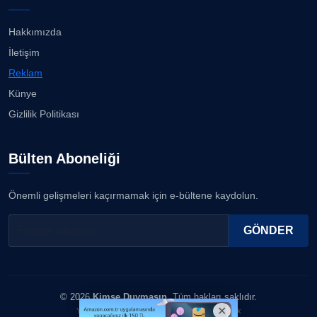
İzmirli müzisyen, koro şefi Almanya’da popüler
oldu......
23.07.2026
Hakkımızda
ERDOGAN ARIPINAR
İletişim
Köşe Yazarı
Anne kız şıklık yarışında......
Reklam
23.07.2026
Künye
A. BAHRİ VRESKALA
Gizlilik Politikası
Köşe Yazarı
Kuzey Başol, 239 sporcu arasından 8. oldu...
21.07.2026
Bülten Aboneliği
ESAT ERÇETİNGÖZ
Köşe Yazarı
Deniz ve güneşin tadını çıkarıyor......
Önemli gelişmeleri kaçırmamak için e-bültene kaydolun.
21.07.2026
FİRDEVS TUNÇAY
GÖNDER
Köşe Yazarı
SEZGİ KAYA
© 2026
Kimse Duymasın
. Tüm hakları saklıdır.
Köşe Yazarı
Yazılım & Tasarım: Erboy Yayıncılık Reklamcılık