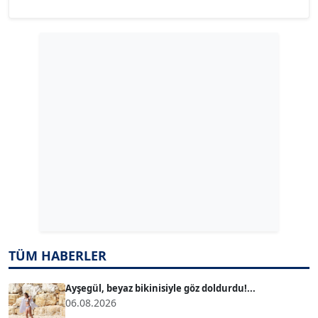
YILMAZ DURMAZ
Köşe Yazarı
GÜLPERİ ALTUN KILIÇ
Köşe Yazarı
ERDAL İZGİ
Köşe Yazarı
Dr. ŞABAN ACARBAY
Köşe Yazarı
TUĞÇE TUĞSAVUL BAYSOY
TÜM HABERLER
T
Köşe Yazarı
Ayşegül, beyaz bikinisiyle göz doldurdu!...
06.08.2026
ATİLLA KÖPRÜLÜOĞLU