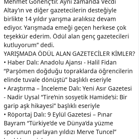
Mehmet Gönenç’tir. Aynı zamanda Vecdi
Altay’ın ve diğer gazetecilerin desteğiyle
birlikte 14 yıldır yarışma aralıksız devam
ediyor. Yarışmada emeği geçen herkese çok
teşekkür ederim. Ödül alan genç gazetecileri
kutluyorum” dedi.
YARIŞMADA ÖDÜL ALAN GAZETECİLER KİMLER?
• Haber Dalı: Anadolu Ajansı - Halil Fidan
“Parşömen doğduğu topraklarda öğrencilerin
elinde tuvale dönüştü” başlıklı eseriyle
• Araştırma – İnceleme Dalı: Yeni Asır Gazetesi
- Nadir Uysal “Tire’nin sosyetik Hamide’si: Bir
garip aşk hikayesi” başlıklı eseriyle
• Röportaj Dalı: 9 Eylül Gazetesi – Pınar
Bayram “Türkiye’de ve Dünya’da yüzme
sporunun parlayan yıldızı Merve Tuncel”