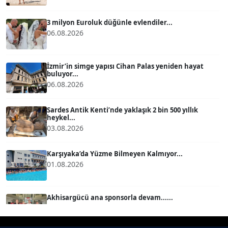
Köşe Yazarı
3 milyon Euroluk düğünle evlendiler...
06.08.2026
BÜLENT GÜRLÜK
Köşe Yazarı
İzmir’in simge yapısı Cihan Palas yeniden hayat
buluyor...
06.08.2026
MERT ERBOY
Köşe Yazarı
Sardes Antik Kenti’nde yaklaşık 2 bin 500 yıllık
heykel...
03.08.2026
BÜLENT SAĞLAM
B
Köşe Yazarı
Karşıyaka’da Yüzme Bilmeyen Kalmıyor...
01.08.2026
SEVGİ MOLVA
Köşe Yazarı
Akhisargücü ana sponsorla devam......
29.07.2026
Prof. Dr. BİLGE DONUK