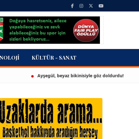
NOLOJI
KÜLTÜR - SANAT
Ayşegül, beyaz bikinisiyle göz doldurdu!
3 m