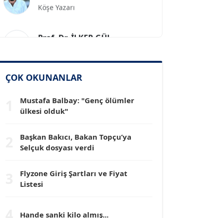
Prof. Dr. İLKER GÜL
Köşe Yazarı
SİNAN GENÇ
ÇOK OKUNANLAR
Köşe Yazarı
Mustafa Balbay: "Genç ölümler
1
ülkesi olduk"
Dr. HAKAN TARTAN
Köşe Yazarı
Başkan Bakıcı, Bakan Topçu’ya
2
Selçuk dosyası verdi
Prof. Dr. YÜCEL OCAK
Köşe Yazarı
Flyzone Giriş Şartları ve Fiyat
3
Listesi
TEOMAN GÜRAY
Köşe Yazarı
4
Hande sanki kilo almış...