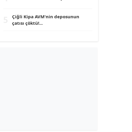
TUNÇ AFŞAR
Çiğli Kipa AVM'nin deposunun
5
Köşe Yazarı
çatısı çöktü!...
YILMAZ DURMAZ
Köşe Yazarı
GÜLPERİ ALTUN KILIÇ
Köşe Yazarı
ERDAL İZGİ
Köşe Yazarı
Dr. ŞABAN ACARBAY
Köşe Yazarı