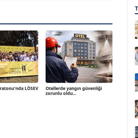
aratonu'nda LÖSEV
Otellerde yangın güvenliği
zorunlu oldu...