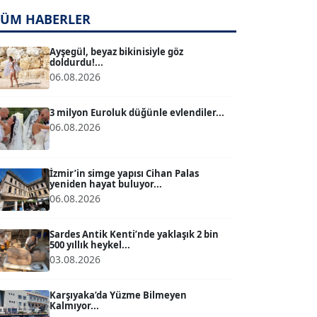
TÜM HABERLER
TUĞÇE TUĞSAVUL BAYSOY
T
Köşe Yazarı
Ayşegül, beyaz bikinisiyle göz
doldurdu!...
06.08.2026
ATİLLA KÖPRÜLÜOĞLU
Köşe Yazarı
3 milyon Euroluk düğünle evlendiler...
06.08.2026
BÜLENT GÜRLÜK
Köşe Yazarı
İzmir’in simge yapısı Cihan Palas
yeniden hayat buluyor...
06.08.2026
MERT ERBOY
Köşe Yazarı
Sardes Antik Kenti’nde yaklaşık 2 bin
500 yıllık heykel...
03.08.2026
BÜLENT SAĞLAM
B
Köşe Yazarı
Karşıyaka’da Yüzme Bilmeyen
Kalmıyor...