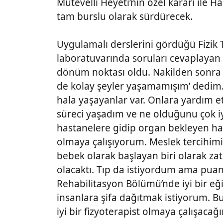
Mütevelli Heyeti’nin özel kararı ile H
tam burslu olarak sürdürecek.
Uygulamalı derslerini gördüğü Fizik 
laboratuvarında soruları cevaplayan 
dönüm noktası oldu. Nakilden sonra d
de kolay şeyler yaşamamışım’ dedim. 
hala yaşayanlar var. Onlara yardım
süreci yaşadım ve ne olduğunu çok 
hastanelere gidip organ bekleyen ha
olmaya çalışıyorum. Meslek tercihimi
bebek olarak başlayan biri olarak za
olacaktı. Tıp da istiyordum ama puanı
Rehabilitasyon Bölümü’nde iyi bir eği
insanlara şifa dağıtmak istiyorum. Bu
iyi bir fizyoterapist olmaya çalışacağ