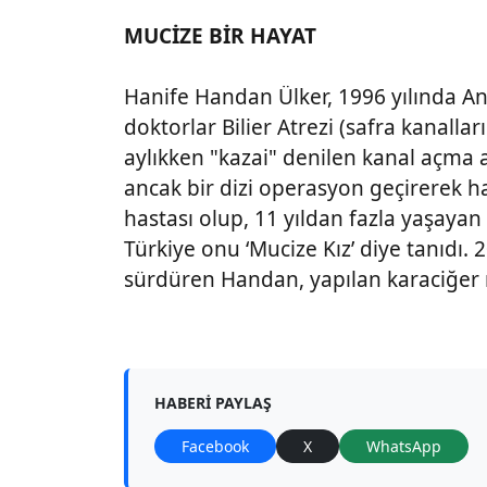
MUCİZE BİR HAYAT
Hanife Handan Ülker, 1996 yılında A
doktorlar Bilier Atrezi (safra kanalla
aylıkken "kazai" denilen kanal açma
ancak bir dizi operasyon geçirerek ha
hastası olup, 11 yıldan fazla yaşayan
Türkiye onu ‘Mucize Kız’ diye tanıdı.
sürdüren Handan, yapılan karaciğer n
HABERI PAYLAŞ
Facebook
X
WhatsApp