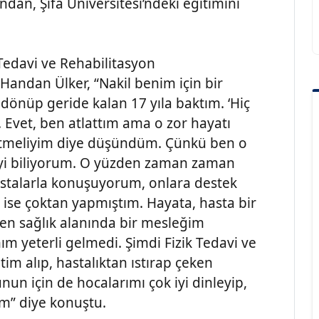
andan, Şifa Üniversitesi’ndeki eğitimini
Tedavi ve Rehabilitasyon
Handan Ülker, “Nakil benim için bir
önüp geride kalan 17 yıla baktım. ‘Hiç
Evet, ben atlattım ama o zor hayatı
 etmeliyim diye düşündüm. Çünkü ben o
iyi biliyorum. O yüzden zaman zaman
stalarla konuşuyorum, onlara destek
 ise çoktan yapmıştım. Hayata, hasta bir
ten sağlık alanında bir mesleğim
m yeterli gelmedi. Şimdi Fizik Tedavi ve
tim alıp, hastalıktan ıstırap çeken
nun için de hocalarımı çok iyi dinleyip,
ım” diye konuştu.