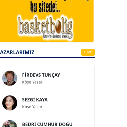
A. BAHRİ VRESKALA
Köşe Yazarı
ESAT ERÇETİNGÖZ
Köşe Yazarı
YAZARLARIMIZ
TÜMÜ
FİRDEVS TUNÇAY
Köşe Yazarı
SEZGİ KAYA
Köşe Yazarı
BEDRİ CUMHUR DOĞU
Köşe Yazarı