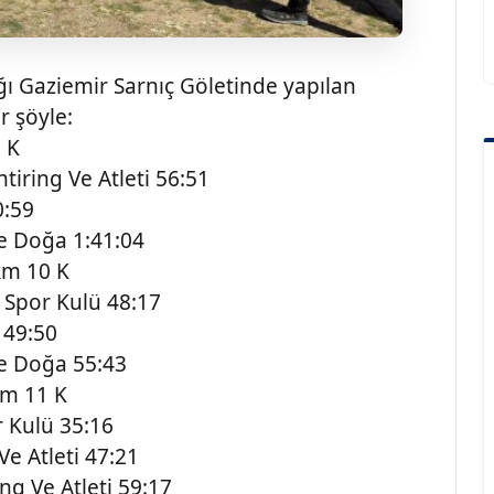
ığı Gaziemir Sarnıç Göletinde yapılan
r şöyle:
 K
ring Ve Atleti 56:51
0:59
e Doğa 1:41:04
 km 10 K
Spor Kulü 48:17
 49:50
e Doğa 55:43
km 11 K
Kulü 35:16
e Atleti 47:21
g Ve Atleti 59:17