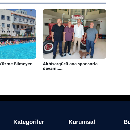
 Yüzme Bilmeyen
Akhisargücü ana sponsorla
devam......
Kategoriler
Kurumsal
Bü