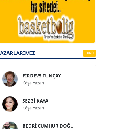
A. BAHRİ VRESKALA
Köşe Yazarı
ESAT ERÇETİNGÖZ
Köşe Yazarı
YAZARLARIMIZ
TÜMÜ
FİRDEVS TUNÇAY
Köşe Yazarı
SEZGİ KAYA
Köşe Yazarı
BEDRİ CUMHUR DOĞU
Köşe Yazarı