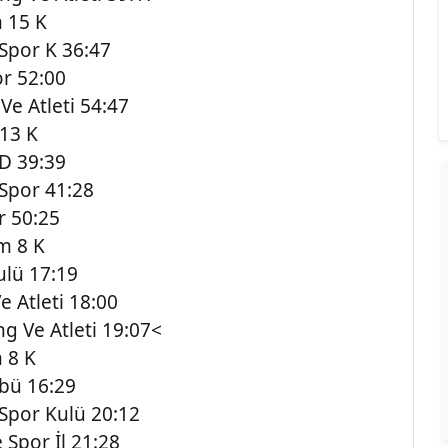
m 15 K
Spor K 36:47
r 52:00
Ve Atleti 54:47
 13 K
D 39:39
Spor 41:28
r 50:25
km 8 K
ulü 17:19
 Atleti 18:00
 Ve Atleti 19:07<
m 8 K
bü 16:29
por Kulü 20:12
Spor İl 21:28