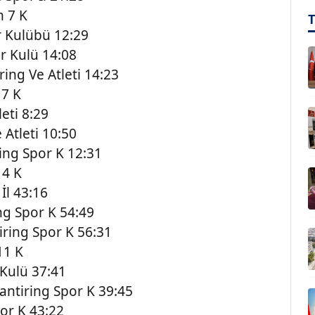
m 7 K
r Kulübü 12:29
 Kulü 14:08
ing Ve Atleti 14:23
 7 K
eti 8:29
 Atleti 10:50
ing Spor K 12:31
14 K
İl 43:16
ng Spor K 54:49
ring Spor K 56:31
11 K
Kulü 37:41
ntiring Spor K 39:45
or K 43:22