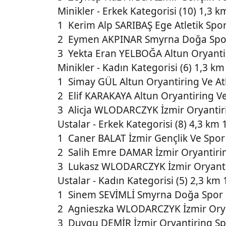
Minikler - Erkek Kategorisi (10) 1,3 k
1 Kerim Alp SARIBAŞ Ege Atletik Spo
2 Eymen AKPINAR Smyrna Doğa Spor
3 Yekta Eran YELBOĞA Altun Oryantir
Minikler - Kadın Kategorisi (6) 1,3 km
1 Simay GÜL Altun Oryantiring Ve Atl
2 Elif KARAKAYA Altun Oryantiring Ve
3 Alicja WLODARCZYK İzmir Oryantir
Ustalar - Erkek Kategorisi (8) 4,3 km 
1 Caner BALAT İzmir Gençlik Ve Spor 
2 Salih Emre DAMAR İzmir Oryantiri
3 Lukasz WLODARCZYK İzmir Oryanti
Ustalar - Kadın Kategorisi (5) 2,3 km 
1 Sinem SEVİMLİ Smyrna Doğa Spor 
2 Agnieszka WLODARCZYK İzmir Orya
3 Duygu DEMİR İzmir Oryantiring Sp