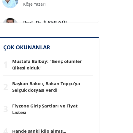
Prof. Dr. İLKER GÜL
Köşe Yazarı
SİNAN GENÇ
ÇOK OKUNANLAR
Köşe Yazarı
Mustafa Balbay: "Genç ölümler
1
Dr. HAKAN TARTAN
ülkesi olduk"
Köşe Yazarı
Başkan Bakıcı, Bakan Topçu’ya
2
Selçuk dosyası verdi
Prof. Dr. YÜCEL OCAK
Köşe Yazarı
Flyzone Giriş Şartları ve Fiyat
3
Listesi
TEOMAN GÜRAY
Köşe Yazarı
4
Hande sanki kilo almış...