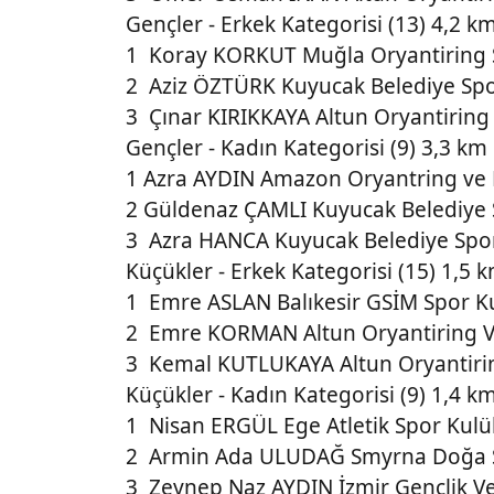
Gençler - Erkek Kategorisi (13) 4,2 k
1 Koray KORKUT Muğla Oryantiring 
2 Aziz ÖZTÜRK Kuyucak Belediye Spo
3 Çınar KIRIKKAYA Altun Oryantiring 
Gençler - Kadın Kategorisi (9) 3,3 km
1 Azra AYDIN Amazon Oryantring ve 
2 Güldenaz ÇAMLI Kuyucak Belediye 
3 Azra HANCA Kuyucak Belediye Spo
Küçükler - Erkek Kategorisi (15) 1,5 
1 Emre ASLAN Balıkesir GSİM Spor K
2 Emre KORMAN Altun Oryantiring Ve
3 Kemal KUTLUKAYA Altun Oryantiring
Küçükler - Kadın Kategorisi (9) 1,4 k
1 Nisan ERGÜL Ege Atletik Spor Kulü
2 Armin Ada ULUDAĞ Smyrna Doğa S
3 Zeynep Naz AYDIN İzmir Gençlik Ve 