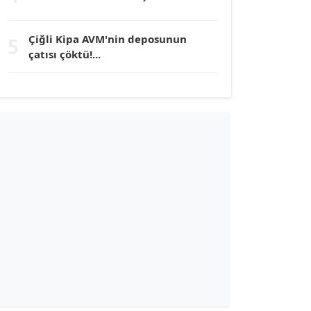
TUNÇ AFŞAR
Çiğli Kipa AVM'nin deposunun
5
Köşe Yazarı
çatısı çöktü!...
YILMAZ DURMAZ
Köşe Yazarı
GÜLPERİ ALTUN KILIÇ
Köşe Yazarı
ERDAL İZGİ
Köşe Yazarı
Dr. ŞABAN ACARBAY
Köşe Yazarı