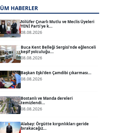
TUĞÇE TUĞSAVUL BAYSOY
TÜM HABERLER
T
Köşe Yazarı
Nilüfer Çınarlı Mutlu ve Meclis Üyeleri
YENİ Parti'ye k...
ATİLLA KÖPRÜLÜOĞLU
08.08.2026
Köşe Yazarı
Buca Kent Belleği Sergisi’nde eğlenceli
keşif yolculuğu...
BÜLENT GÜRLÜK
08.08.2026
Köşe Yazarı
Başkan Eşki’den Çamdibi çıkarması...
08.08.2026
MERT ERBOY
Köşe Yazarı
Bostanlı ve Manda dereleri
temizlendi...
08.08.2026
BÜLENT SAĞLAM
B
Köşe Yazarı
Alabay: Örgütte kırgınlıkları geride
bırakacağız...