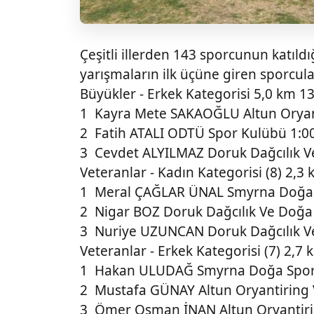
Çeşitli illerden 143 sporcunun katıld
yarışmaların ilk üçüne giren sporcula
Büyükler - Erkek Kategorisi 5,0 km 13
1 Kayra Mete SAKAOĞLU Altun Oryanti
2 Fatih ATALI ODTÜ Spor Kulübü 1:0
3 Cevdet ALYILMAZ Doruk Dağcılık V
Veteranlar - Kadın Kategorisi (8) 2,3
1 Meral ÇAĞLAR ÜNAL Smyrna Doğa 
2 Nigar BOZ Doruk Dağcılık Ve Doğa
3 Nuriye UZUNCAN Doruk Dağcılık V
Veteranlar - Erkek Kategorisi (7) 2,7 
1 Hakan ULUDAĞ Smyrna Doğa Spor 
2 Mustafa GÜNAY Altun Oryantiring V
3 Ömer Osman İNAN Altun Oryantirin