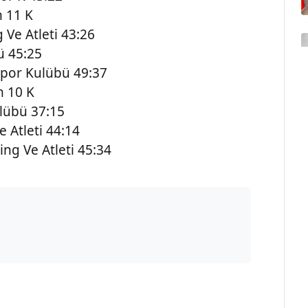
m 11 K
Ve Atleti 43:26
ü 45:25
por Kulübü 49:37
m 10 K
lübü 37:15
 Atleti 44:14
g Ve Atleti 45:34