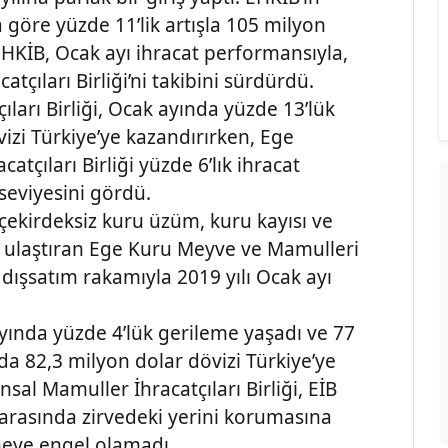
a göre yüzde 11’lik artışla 105 milyon
EHKİB, Ocak ayı ihracat performansıyla,
tçıları Birliği’ni takibini sürdürdü.
ları Birliği, Ocak ayında yüzde 13’lük
vizi Türkiye’ye kazandırırken, Ege
tçıları Birliği yüzde 6’lık ihracat
 seviyesini gördü.
 çekirdeksiz kuru üzüm, kuru kayısı ve
na ulaştıran Ege Kuru Meyve ve Mamulleri
k dışsatım rakamıyla 2019 yılı Ocak ayı
 ayında yüzde 4’lük gerileme yaşadı ve 77
da 82,3 milyon dolar dövizi Türkiye’ye
al Mamuller İhracatçıları Birliği, EİB
i arasında zirvedeki yerini korumasına
emeye engel olamadı.