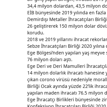
34,4 milyon dolardan, 43,5 milyon dol
EİB bünyesinde 2019 yılında en fazla
Demirdışı Metaller İhracatçıları Birliğ
26 geliştirerek 150 milyon dolar dövi
korudu.
2018 ve 2019 yıllarını ihracat rekorl
Sebze İhracatçıları Birliği 2020 yılına 
Ege Bölgesi’nden yapılan yaş meyve 
76 milyon doları aştı.
Ege Deri ve Deri Mamulleri İhracatçıla
14 milyon dolarlık ihracatı hanesine 
çıkan corono virüsü nedeniyle morall
Birliği Ocak ayında yüzde 22’lik ihrac
yapılan maden ihracatı 76.5 milyon do
Ege İhracatçı Birlikleri bünyesinde z
Konfeksiyon İhracatçıları Birliği 2020 