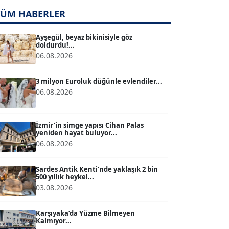
TÜM HABERLER
TUĞÇE TUĞSAVUL BAYSOY
T
Köşe Yazarı
Ayşegül, beyaz bikinisiyle göz
doldurdu!...
06.08.2026
ATİLLA KÖPRÜLÜOĞLU
Köşe Yazarı
3 milyon Euroluk düğünle evlendiler...
06.08.2026
BÜLENT GÜRLÜK
Köşe Yazarı
İzmir’in simge yapısı Cihan Palas
yeniden hayat buluyor...
06.08.2026
MERT ERBOY
Köşe Yazarı
Sardes Antik Kenti’nde yaklaşık 2 bin
500 yıllık heykel...
03.08.2026
BÜLENT SAĞLAM
B
Köşe Yazarı
Karşıyaka’da Yüzme Bilmeyen
Kalmıyor...