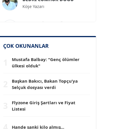
Prof. Dr. İLKER GÜL
Köşe Yazarı
SİNAN GENÇ
ÇOK OKUNANLAR
Köşe Yazarı
Mustafa Balbay: "Genç ölümler
1
ülkesi olduk"
Dr. HAKAN TARTAN
Köşe Yazarı
Başkan Bakıcı, Bakan Topçu’ya
2
Selçuk dosyası verdi
Prof. Dr. YÜCEL OCAK
Köşe Yazarı
Flyzone Giriş Şartları ve Fiyat
3
Listesi
TEOMAN GÜRAY
4
Köşe Yazarı
Hande sanki kilo almış...