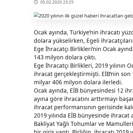
05.02.2020 23:25
Ocak ayında, Türkiye’nin ihracatı yüzd
dolara yükselirken, Egeli ihracatçıla
Ege İhracatçı Birlikleri’nin Ocak ayınd
143 milyon dolara çıktı.
Ege İhracatçı Birlikleri, 2019 yılının 
ihracat gerçekleştirmişti. EİB’nin son 1 
milyar 406 milyon dolara ilerledi.
Ocak ayında, EİB bünyesindesi 12 ihrac
ayına göre ihracatını arttırmayı başa
ihracat performansının gerisinde kal
2019 yılında EİB bünyesinde ihracat
Bakliyat Yağlı Tohumlar ve Mamulleri İh
bir giriş yaptı. Birliğin, ihracatı 2019