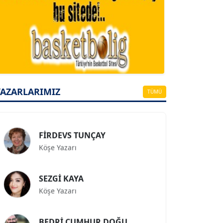
A. BAHRİ VRESKALA
Köşe Yazarı
ESAT ERÇETİNGÖZ
YAZARLARIMIZ
Köşe Yazarı
TÜMÜ
FİRDEVS TUNÇAY
Köşe Yazarı
SEZGİ KAYA
Köşe Yazarı
BEDRİ CUMHUR DOĞU
Köşe Yazarı