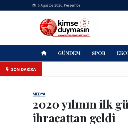
6 Ağustos 2026, Perşembe
GÜNDEM
SPOR
EKO
SON DAKİKA
MEDYA
2020 yılının ilk g
ihracattan geldi