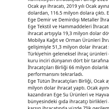
Ocak ayı ihracatı, 2019 yılı Ocak ayın
dolardan, 116.5 milyon dolara çıktı. 
Ege Demir ve Demirdışı Metaller İhraca
Ege Tekstil ve Hammaddeleri İhracatçı
ihracat artışıyla 19,3 milyon dolar dö
Mobilya Kağıt ve Orman Ürünleri İhraca
gelişimiyle 51,3 milyon dolar ihracat
Türkiye’nin geleneksel ihraç ürünleri
kuru inciri dünyanın dört bir tarafı
İhracatçıları Birliği 66 milyon dolarlı
performansını tekrarladı.
Ege Tütün İhracatçıları Birliği, Ocak
milyon dolar ihracat yaptı. Ocak ayın
kazandıran Ege Su Ürünleri ve Hayvans
bünyesindeki gıda ihracatçı birlikler
karşın ihracatında yüzde 7’lik geril