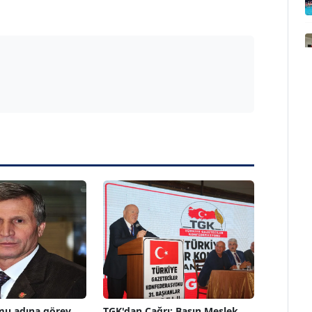
mu adına görev
TGK'dan Çağrı: Basın Meslek