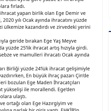
ara fırladı.
 ihracat yapan birlik olan Ege Demir ve
i, 2020 yılı Ocak ayında ihracatını yüzde
zi ülkemize kazandırdı ve zirvedeki yerini
arıyla geride bırakan Ege Yaş Meyve
da yüzde 25’lik ihracat artış hızıyla girdi.
sebze ve mamulleri ihracatı Ocak ayında
rı Birliği yüzde 24’lük ihracat gelişimiyle
yazdırırken, En büyük ihraç pazarı Çin’de
eri bozulan Ege Maden İhracatçıları
at yükselişi ile morallendi. Ege’den
lara ulaştı.
irve ortağı olan Ege Hazırgiyim ve
yılına parlak bir giriş yaptı. EHKİB’in