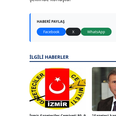
HABERI PAYLAŞ
Facebook
X
WhatsApp
İLGİLİ HABERLER
İzmir Gazeteciler Cemiyeti 80, 9
"Gazeteci ka