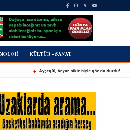
NOLOJI
KÜLTÜR - SANAT
Ayşegül, beyaz bikinisiyle göz doldurdu!
3 