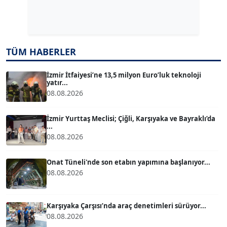
Dr. ŞABAN ACARBAY
Köşe Yazarı
TUĞÇE TUĞSAVUL BAYSOY
TÜM HABERLER
T
Köşe Yazarı
İzmir İtfaiyesi’ne 13,5 milyon Euro’luk teknoloji
yatır...
08.08.2026
ATİLLA KÖPRÜLÜOĞLU
Köşe Yazarı
İzmir Yurttaş Meclisi; Çiğli, Karşıyaka ve Bayraklı’da
...
08.08.2026
BÜLENT GÜRLÜK
Köşe Yazarı
Onat Tüneli'nde son etabın yapımına başlanıyor...
08.08.2026
MERT ERBOY
Köşe Yazarı
Karşıyaka Çarşısı’nda araç denetimleri sürüyor...
08.08.2026
BÜLENT SAĞLAM