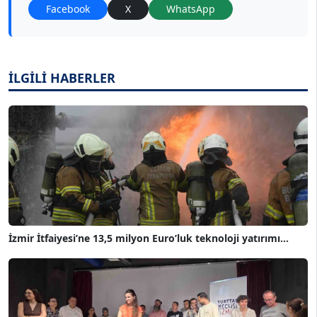
Facebook
X
WhatsApp
İLGİLİ HABERLER
İzmir İtfaiyesi’ne 13,5 milyon Euro’luk teknoloji yatırımı...