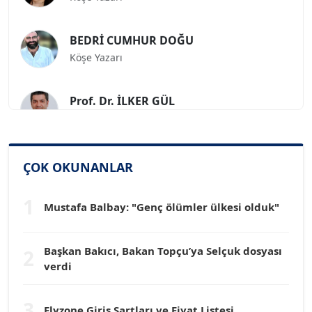
BEDRİ CUMHUR DOĞU
Köşe Yazarı
Prof. Dr. İLKER GÜL
Köşe Yazarı
SİNAN GENÇ
Köşe Yazarı
ÇOK OKUNANLAR
1
Mustafa Balbay: "Genç ölümler ülkesi olduk"
Dr. HAKAN TARTAN
Köşe Yazarı
Başkan Bakıcı, Bakan Topçu’ya Selçuk dosyası
2
verdi
Prof. Dr. YÜCEL OCAK
Köşe Yazarı
3
Flyzone Giriş Şartları ve Fiyat Listesi