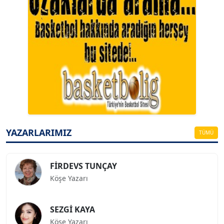
A. BAHRİ VRESKALA
Köşe Yazarı
ESAT ERÇETİNGÖZ
Köşe Yazarı
YAZARLARIMIZ
TÜMÜ
FİRDEVS TUNÇAY
Köşe Yazarı
SEZGİ KAYA
Köşe Yazarı