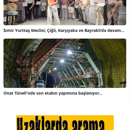
İzmir Yurttaş Meclisi; Çiğli, Karşıyaka ve Bayraklı’da devam...
Onat Tüneli'nde son etabın yapımına başlanıyor...