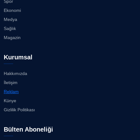
Spor
Köşe Yazarı
Alabay: Örgütte kırgınlıkları geride bırakacağız...
Ekonomi
08.08.2026
Medya
Prof. Dr. SEYHAN HASIRCI
Sağlık
Köşe Yazarı
İzmirli gazeteci Doğan Karabulut, Azeri
Magazin
televizyonuna T...
07.08.2026
Prof. Dr. YAVUZ TAŞKIRAN
Kurumsal
Köşe Yazarı
Bahadır Kul: Deniz kenarında en güçlü, en sağlam
stadı ...
07.08.2026
Hakkımızda
ERDOGAN ARIPINAR
İletişim
Köşe Yazarı
Karşıyaka'da sokaklar çocuk sesleriye yankılandı...
Reklam
07.08.2026
Künye
A. BAHRİ VRESKALA
Gizlilik Politikası
Köşe Yazarı
“Bana bir kez bak” İzmir Hilltown'da ilgi görüyor......
07.08.2026
Bülten Aboneliği
ESAT ERÇETİNGÖZ
Köşe Yazarı