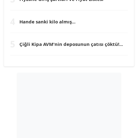
TEOMAN GÜRAY
Köşe Yazarı
4
Hande sanki kilo almış...
TUNÇ AFŞAR
5
Köşe Yazarı
Çiğli Kipa AVM'nin deposunun çatısı çöktü!...
YILMAZ DURMAZ
Köşe Yazarı
GÜLPERİ ALTUN KILIÇ
Köşe Yazarı
ERDAL İZGİ
Köşe Yazarı