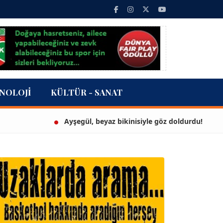
NOLOJI
KÜLTÜR - SANAT
Ayşegül, beyaz bikinisiyle göz doldurdu!
3 m