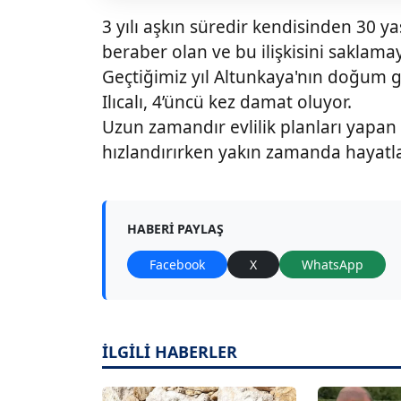
3 yılı aşkın süredir kendisinden 30 ya
beraber olan ve bu ilişkisini saklamaya
Geçtiğimiz yıl Altunkaya'nın doğum gü
Ilıcalı, 4’üncü kez damat oluyor.
Uzun zamandır evlilik planları yapan i
hızlandırırken yakın zamanda hayatlar
HABERI PAYLAŞ
Facebook
X
WhatsApp
İLGİLİ HABERLER