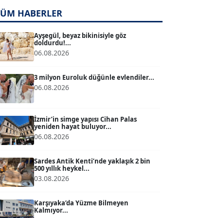
TÜM HABERLER
TUĞÇE TUĞSAVUL BAYSOY
T
Köşe Yazarı
Ayşegül, beyaz bikinisiyle göz
doldurdu!...
06.08.2026
ATİLLA KÖPRÜLÜOĞLU
Köşe Yazarı
3 milyon Euroluk düğünle evlendiler...
06.08.2026
BÜLENT GÜRLÜK
Köşe Yazarı
İzmir’in simge yapısı Cihan Palas
yeniden hayat buluyor...
06.08.2026
MERT ERBOY
Köşe Yazarı
Sardes Antik Kenti’nde yaklaşık 2 bin
500 yıllık heykel...
03.08.2026
BÜLENT SAĞLAM
B
Köşe Yazarı
Karşıyaka’da Yüzme Bilmeyen
Kalmıyor...