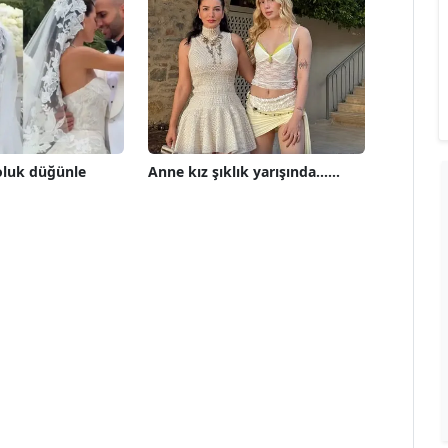
oluk düğünle
Anne kız şıklık yarışında......