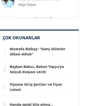
Prof. Dr. İLKER GÜL
Köşe Yazarı
SİNAN GENÇ
ÇOK OKUNANLAR
Köşe Yazarı
Mustafa Balbay: "Genç ölümler
1
ülkesi olduk"
Dr. HAKAN TARTAN
Köşe Yazarı
Başkan Bakıcı, Bakan Topçu’ya
2
Selçuk dosyası verdi
Prof. Dr. YÜCEL OCAK
Köşe Yazarı
Flyzone Giriş Şartları ve Fiyat
3
Listesi
TEOMAN GÜRAY
Köşe Yazarı
4
Hande sanki kilo almış...