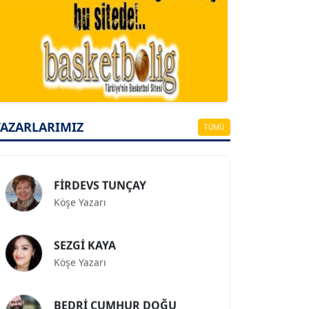
A. BAHRİ VRESKALA
Köşe Yazarı
ESAT ERÇETİNGÖZ
Köşe Yazarı
YAZARLARIMIZ
TÜMÜ
FİRDEVS TUNÇAY
Köşe Yazarı
SEZGİ KAYA
Köşe Yazarı
BEDRİ CUMHUR DOĞU
Köşe Yazarı