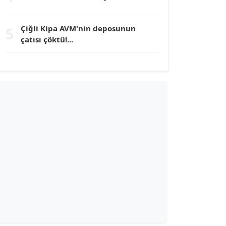
TUNÇ AFŞAR
Çiğli Kipa AVM'nin deposunun
5
Köşe Yazarı
çatısı çöktü!...
YILMAZ DURMAZ
Köşe Yazarı
GÜLPERİ ALTUN KILIÇ
Köşe Yazarı
ERDAL İZGİ
Köşe Yazarı
Dr. ŞABAN ACARBAY
Köşe Yazarı