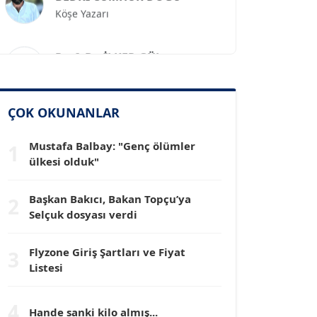
Prof. Dr. İLKER GÜL
Köşe Yazarı
SİNAN GENÇ
ÇOK OKUNANLAR
Köşe Yazarı
Mustafa Balbay: "Genç ölümler
1
ülkesi olduk"
Dr. HAKAN TARTAN
Köşe Yazarı
Başkan Bakıcı, Bakan Topçu’ya
2
Selçuk dosyası verdi
Prof. Dr. YÜCEL OCAK
Köşe Yazarı
Flyzone Giriş Şartları ve Fiyat
3
Listesi
TEOMAN GÜRAY
Köşe Yazarı
4
Hande sanki kilo almış...