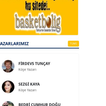
A. BAHRİ VRESKALA
Köşe Yazarı
ESAT ERÇETİNGÖZ
Köşe Yazarı
YAZARLARIMIZ
TÜMÜ
FİRDEVS TUNÇAY
Köşe Yazarı
SEZGİ KAYA
Köşe Yazarı
BEDRİ CUMHUR DOĞU
Köşe Yazarı