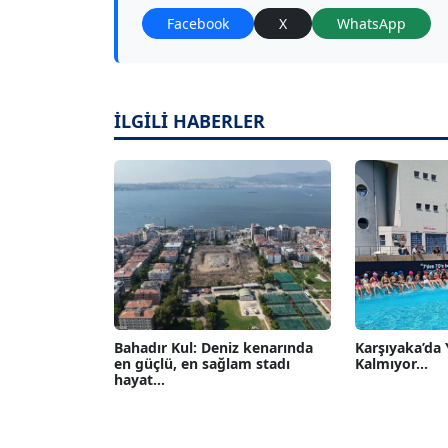
Facebook
X
WhatsApp
İLGİLİ HABERLER
Bahadır Kul: Deniz kenarında
Karşıyaka’da
en güçlü, en sağlam stadı
Kalmıyor...
hayat...