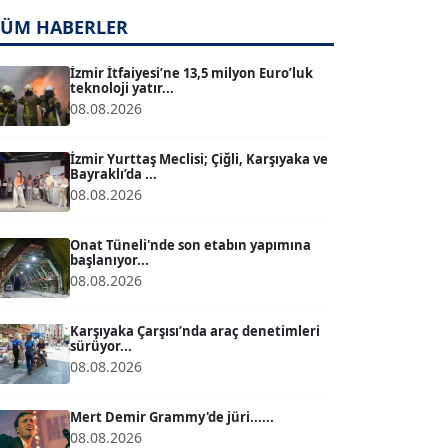
TÜM HABERLER
TUĞÇE TUĞSAVUL BAYSOY
T
Köşe Yazarı
İzmir İtfaiyesi’ne 13,5 milyon Euro’luk
teknoloji yatır...
08.08.2026
ATİLLA KÖPRÜLÜOĞLU
Köşe Yazarı
İzmir Yurttaş Meclisi; Çiğli, Karşıyaka ve
Bayraklı’da ...
08.08.2026
BÜLENT GÜRLÜK
Köşe Yazarı
Onat Tüneli'nde son etabın yapımına
başlanıyor...
08.08.2026
MERT ERBOY
Köşe Yazarı
Karşıyaka Çarşısı’nda araç denetimleri
sürüyor...
08.08.2026
BÜLENT SAĞLAM
B
Köşe Yazarı
Mert Demir Grammy'de jüri......
08.08.2026