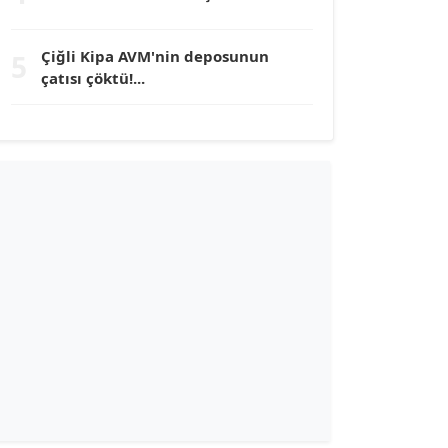
TUNÇ AFŞAR
Çiğli Kipa AVM'nin deposunun
5
Köşe Yazarı
çatısı çöktü!...
YILMAZ DURMAZ
Köşe Yazarı
GÜLPERİ ALTUN KILIÇ
Köşe Yazarı
ERDAL İZGİ
Köşe Yazarı
Dr. ŞABAN ACARBAY
Köşe Yazarı