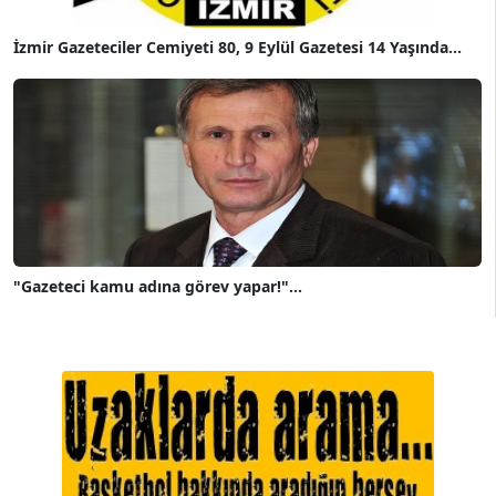
İzmir Gazeteciler Cemiyeti 80, 9 Eylül Gazetesi 14 Yaşında...
"Gazeteci kamu adına görev yapar!"...