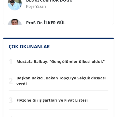
Köşe Yazarı
Prof. Dr. İLKER GÜL
Köşe Yazarı
SİNAN GENÇ
ÇOK OKUNANLAR
Köşe Yazarı
1
Mustafa Balbay: "Genç ölümler ülkesi olduk"
Dr. HAKAN TARTAN
Köşe Yazarı
Başkan Bakıcı, Bakan Topçu’ya Selçuk dosyası
2
verdi
Prof. Dr. YÜCEL OCAK
Köşe Yazarı
3
Flyzone Giriş Şartları ve Fiyat Listesi
TEOMAN GÜRAY
Köşe Yazarı