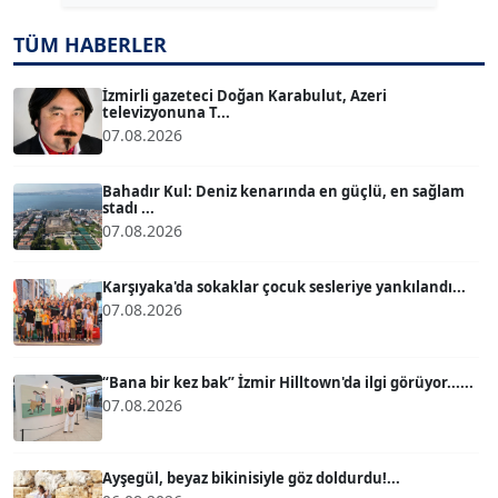
TÜM HABERLER
TUĞÇE TUĞSAVUL BAYSOY
T
Köşe Yazarı
İzmirli gazeteci Doğan Karabulut, Azeri
televizyonuna T...
07.08.2026
ATİLLA KÖPRÜLÜOĞLU
Köşe Yazarı
Bahadır Kul: Deniz kenarında en güçlü, en sağlam
stadı ...
07.08.2026
BÜLENT GÜRLÜK
Köşe Yazarı
Karşıyaka'da sokaklar çocuk sesleriye yankılandı...
07.08.2026
MERT ERBOY
Köşe Yazarı
“Bana bir kez bak” İzmir Hilltown'da ilgi görüyor......
07.08.2026
BÜLENT SAĞLAM
B
Köşe Yazarı
Ayşegül, beyaz bikinisiyle göz doldurdu!...