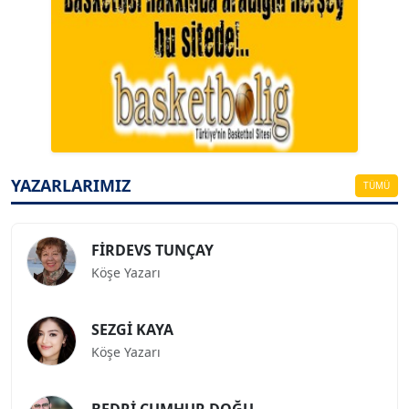
A. BAHRİ VRESKALA
Köşe Yazarı
ESAT ERÇETİNGÖZ
Köşe Yazarı
YAZARLARIMIZ
TÜMÜ
FİRDEVS TUNÇAY
Köşe Yazarı
SEZGİ KAYA
Köşe Yazarı
BEDRİ CUMHUR DOĞU