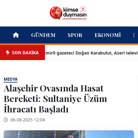
GÜNDEM
SPOR
EKONOMI
M
SON DAKİKA
İzmirli gazeteci Doğan Karabulut, Azeri televizyon
MEDYA
Alaşehir Ovasında Hasat
Bereketi: Sultaniye Üzüm
İhracatı Başladı
06.08.2025 12:04