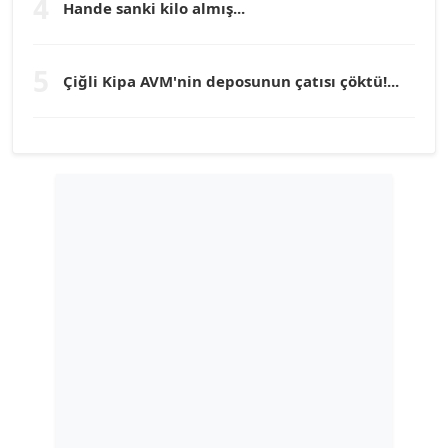
4
Hande sanki kilo almış...
TUNÇ AFŞAR
5
Çiğli Kipa AVM'nin deposunun çatısı çöktü!...
Köşe Yazarı
YILMAZ DURMAZ
Köşe Yazarı
GÜLPERİ ALTUN KILIÇ
Köşe Yazarı
ERDAL İZGİ
Köşe Yazarı
Dr. ŞABAN ACARBAY
Köşe Yazarı