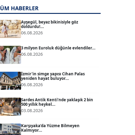
TUĞÇE TUĞSAVUL BAYSOY
TÜM HABERLER
T
Köşe Yazarı
Ayşegül, beyaz bikinisiyle göz
doldurdu!...
ATİLLA KÖPRÜLÜOĞLU
06.08.2026
Köşe Yazarı
3 milyon Euroluk düğünle evlendiler...
06.08.2026
BÜLENT GÜRLÜK
Köşe Yazarı
İzmir’in simge yapısı Cihan Palas
yeniden hayat buluyor...
MERT ERBOY
06.08.2026
Köşe Yazarı
Sardes Antik Kenti’nde yaklaşık 2 bin
500 yıllık heykel...
03.08.2026
BÜLENT SAĞLAM
B
Köşe Yazarı
Karşıyaka’da Yüzme Bilmeyen
Kalmıyor...