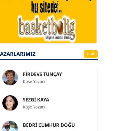
A. BAHRİ VRESKALA
Köşe Yazarı
ESAT ERÇETİNGÖZ
Köşe Yazarı
YAZARLARIMIZ
TÜMÜ
FİRDEVS TUNÇAY
Köşe Yazarı
SEZGİ KAYA
Köşe Yazarı
BEDRİ CUMHUR DOĞU
Köşe Yazarı