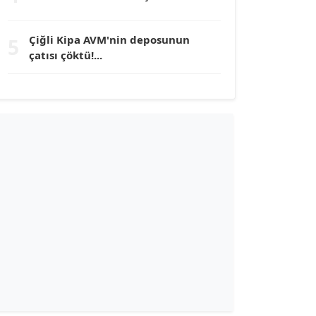
TUNÇ AFŞAR
Çiğli Kipa AVM'nin deposunun
5
Köşe Yazarı
çatısı çöktü!...
YILMAZ DURMAZ
Köşe Yazarı
GÜLPERİ ALTUN KILIÇ
Köşe Yazarı
ERDAL İZGİ
Köşe Yazarı
Dr. ŞABAN ACARBAY
Köşe Yazarı