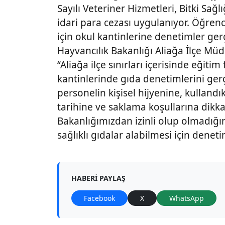
Sayılı Veteriner Hizmetleri, Bitki Sa
idari para cezası uygulanıyor. Öğrenc
için okul kantinlerine denetimler gerç
Hayvancılık Bakanlığı Aliağa İlçe Mü
“Aliağa ilçe sınırları içerisinde eğit
kantinlerinde gıda denetimlerini gerç
personelin kişisel hijyenine, kulland
tarihine ve saklama koşullarına dikka
Bakanlığımızdan izinli olup olmadığı
sağlıklı gıdalar alabilmesi için denet
HABERI PAYLAŞ
Facebook
X
WhatsApp