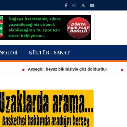
NOLOJI
KÜLTÜR - SANAT
Ayşegül, beyaz bikinisiyle göz doldurdu!
3 mily