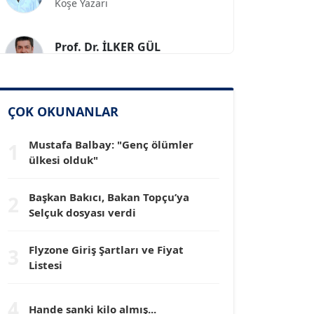
Prof. Dr. İLKER GÜL
Köşe Yazarı
SİNAN GENÇ
ÇOK OKUNANLAR
Köşe Yazarı
Mustafa Balbay: "Genç ölümler
1
Dr. HAKAN TARTAN
ülkesi olduk"
Köşe Yazarı
Başkan Bakıcı, Bakan Topçu’ya
2
Selçuk dosyası verdi
Prof. Dr. YÜCEL OCAK
Köşe Yazarı
Flyzone Giriş Şartları ve Fiyat
3
Listesi
TEOMAN GÜRAY
Köşe Yazarı
4
Hande sanki kilo almış...