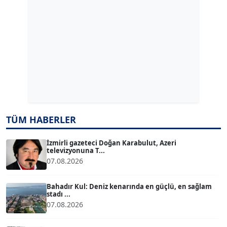
Köşe Yazarı
ERDAL İZGİ
Köşe Yazarı
Dr. ŞABAN ACARBAY
Köşe Yazarı
TÜM HABERLER
TUĞÇE TUĞSAVUL BAYSOY
T
Köşe Yazarı
İzmirli gazeteci Doğan Karabulut, Azeri
televizyonuna T...
07.08.2026
ATİLLA KÖPRÜLÜOĞLU
Köşe Yazarı
Bahadır Kul: Deniz kenarında en güçlü, en sağlam
stadı ...
07.08.2026
BÜLENT GÜRLÜK
Köşe Yazarı