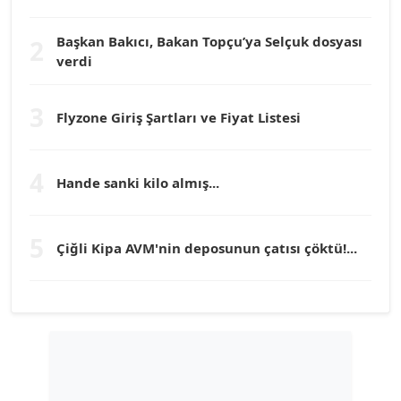
Köşe Yazarı
Başkan Bakıcı, Bakan Topçu’ya Selçuk dosyası
2
verdi
Prof. Dr. YÜCEL OCAK
Köşe Yazarı
3
Flyzone Giriş Şartları ve Fiyat Listesi
TEOMAN GÜRAY
Köşe Yazarı
4
Hande sanki kilo almış...
TUNÇ AFŞAR
5
Çiğli Kipa AVM'nin deposunun çatısı çöktü!...
Köşe Yazarı
YILMAZ DURMAZ
Köşe Yazarı
GÜLPERİ ALTUN KILIÇ