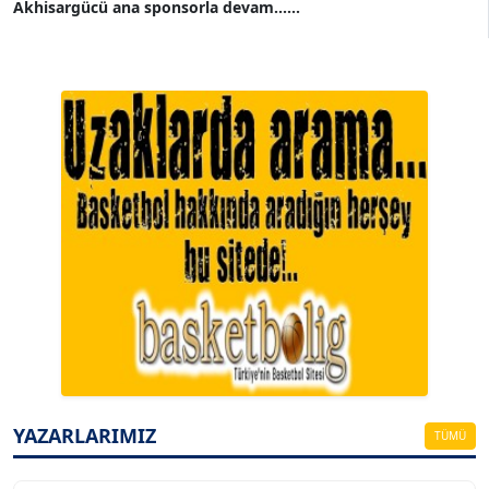
Akhisargücü ana sponsorla devam......
A. BAHRİ VRESKALA
Köşe Yazarı
ESAT ERÇETİNGÖZ
Köşe Yazarı
YAZARLARIMIZ
TÜMÜ