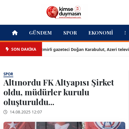
GÜNDEM
SPOR
EKONOMI
M
SON DAKİKA
İzmirli gazeteci Doğan Karabulut, Azeri televizyon
SPOR
Altınordu FK Altyapısı Şirket
oldu, müdürler kurulu
oluşturuldu...
14.08.2025 12:07