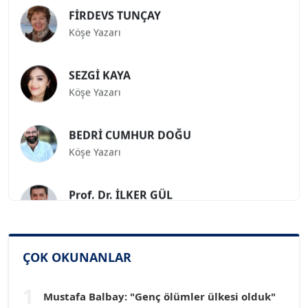
FİRDEVS TUNÇAY
Köşe Yazarı
SEZGİ KAYA
Köşe Yazarı
BEDRİ CUMHUR DOĞU
Köşe Yazarı
Prof. Dr. İLKER GÜL
Köşe Yazarı
SİNAN GENÇ
ÇOK OKUNANLAR
Köşe Yazarı
1
Mustafa Balbay: "Genç ölümler ülkesi olduk"
Dr. HAKAN TARTAN