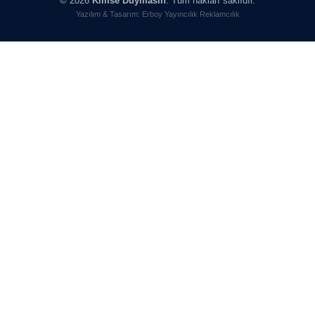
© 2026
Kimse Duymasın
. Tüm hakları saklıdır.
Köşe Yazarı
Yazılım & Tasarım: Erboy Yayıncılık Reklamcılık
BEDRİ CUMHUR DOĞU
Köşe Yazarı
Prof. Dr. İLKER GÜL
Köşe Yazarı
SİNAN GENÇ
Köşe Yazarı
Dr. HAKAN TARTAN
Köşe Yazarı
Prof. Dr. YÜCEL OCAK
Köşe Yazarı