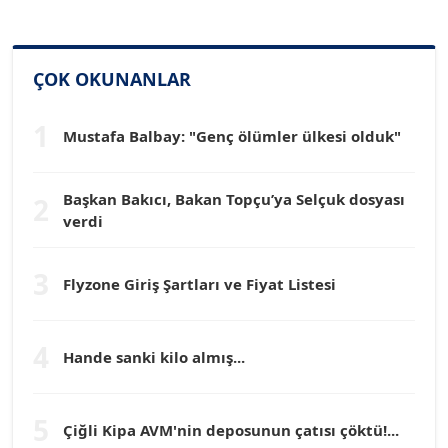
SİNAN GENÇ
ÇOK OKUNANLAR
Köşe Yazarı
1
Mustafa Balbay: "Genç ölümler ülkesi olduk"
Dr. HAKAN TARTAN
Köşe Yazarı
Başkan Bakıcı, Bakan Topçu’ya Selçuk dosyası
2
verdi
Prof. Dr. YÜCEL OCAK
Köşe Yazarı
3
Flyzone Giriş Şartları ve Fiyat Listesi
TEOMAN GÜRAY
Köşe Yazarı
4
Hande sanki kilo almış...
TUNÇ AFŞAR
5
Köşe Yazarı
Çiğli Kipa AVM'nin deposunun çatısı çöktü!...