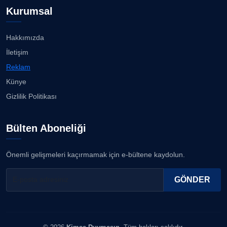
Prof. Dr. YAVUZ TAŞKIRAN
Kurumsal
Köşe Yazarı
İzmirli müzisyen, koro şefi Almanya’da popüler
oldu......
23.07.2026
Hakkımızda
ERDOGAN ARIPINAR
İletişim
Köşe Yazarı
Anne kız şıklık yarışında......
Reklam
23.07.2026
Künye
A. BAHRİ VRESKALA
Gizlilik Politikası
Köşe Yazarı
Kuzey Başol, 239 sporcu arasından 8. oldu...
21.07.2026
Bülten Aboneliği
ESAT ERÇETİNGÖZ
Köşe Yazarı
Deniz ve güneşin tadını çıkarıyor......
Önemli gelişmeleri kaçırmamak için e-bültene kaydolun.
21.07.2026
FİRDEVS TUNÇAY
GÖNDER
Köşe Yazarı
SEZGİ KAYA