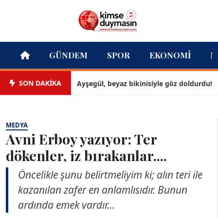
GÜNDEM
SPOR
EKONOMI
M
SON DAKİKA
Ayşegül, beyaz bikinisiyle göz doldurdu!
MEDYA
Avni Erboy yazıyor: Ter
dökenler, iz bırakanlar....
Öncelikle şunu belirtmeliyim ki; alın teri ile
kazanılan zafer en anlamlısıdır. Bunun
ardında emek vardır…