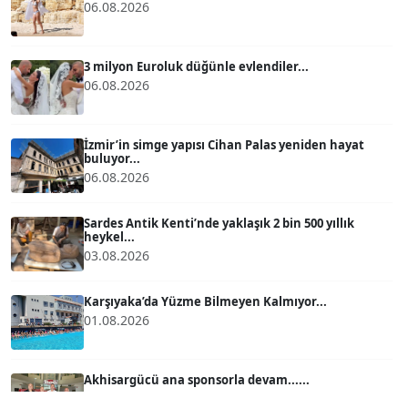
06.08.2026
ATİLLA KÖPRÜLÜOĞLU
Köşe Yazarı
3 milyon Euroluk düğünle evlendiler...
06.08.2026
BÜLENT GÜRLÜK
Köşe Yazarı
İzmir’in simge yapısı Cihan Palas yeniden hayat
buluyor...
06.08.2026
MERT ERBOY
Köşe Yazarı
Sardes Antik Kenti’nde yaklaşık 2 bin 500 yıllık
heykel...
03.08.2026
BÜLENT SAĞLAM
B
Köşe Yazarı
Karşıyaka’da Yüzme Bilmeyen Kalmıyor...
01.08.2026
SEVGİ MOLVA
Köşe Yazarı
Akhisargücü ana sponsorla devam......
29.07.2026