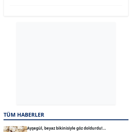
YILMAZ DURMAZ
Köşe Yazarı
GÜLPERİ ALTUN KILIÇ
Köşe Yazarı
ERDAL İZGİ
Köşe Yazarı
Dr. ŞABAN ACARBAY
Köşe Yazarı
TÜM HABERLER
TUĞÇE TUĞSAVUL BAYSOY
T
Köşe Yazarı
Ayşegül, beyaz bikinisiyle göz doldurdu!...