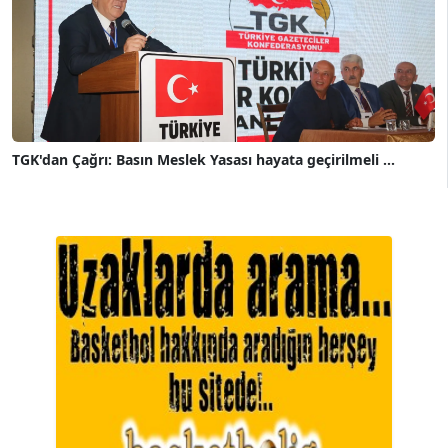
TGK'dan Çağrı: Basın Meslek Yasası hayata geçirilmeli ...
A. BAHRİ VRESKALA