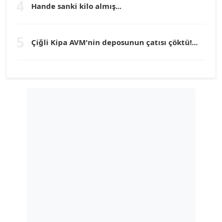
Köşe Yazarı
4
Hande sanki kilo almış...
TUNÇ AFŞAR
5
Çiğli Kipa AVM'nin deposunun çatısı çöktü!...
Köşe Yazarı
YILMAZ DURMAZ
Köşe Yazarı
GÜLPERİ ALTUN KILIÇ
Köşe Yazarı
ERDAL İZGİ
Köşe Yazarı
Dr. ŞABAN ACARBAY
Köşe Yazarı