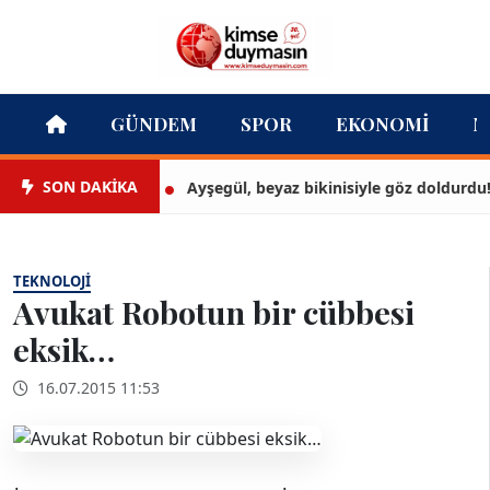
GÜNDEM
SPOR
EKONOMI
M
SON DAKİKA
Ayşegül, beyaz bikinisiyle göz doldurdu!
TEKNOLOJI
Avukat Robotun bir cübbesi
eksik…
16.07.2015 11:53