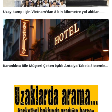
Uzay kampı için Vietnam'dan 8 bin kilometre yol aldılar......
Karanlıkta Bile Müşteri Çeken Işıklı Antalya Tabela Sistemle...