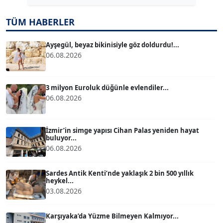
TÜM HABERLER
TUĞÇE TUĞSAVUL BAYSOY
T
Köşe Yazarı
Ayşegül, beyaz bikinisiyle göz doldurdu!...
06.08.2026
ATİLLA KÖPRÜLÜOĞLU
Köşe Yazarı
3 milyon Euroluk düğünle evlendiler...
06.08.2026
BÜLENT GÜRLÜK
Köşe Yazarı
İzmir’in simge yapısı Cihan Palas yeniden hayat
buluyor...
06.08.2026
MERT ERBOY
Köşe Yazarı
Sardes Antik Kenti’nde yaklaşık 2 bin 500 yıllık
heykel...
03.08.2026
BÜLENT SAĞLAM
B
Köşe Yazarı
Karşıyaka’da Yüzme Bilmeyen Kalmıyor...