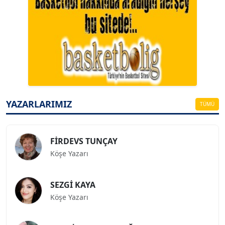
A. BAHRİ VRESKALA
Köşe Yazarı
ESAT ERÇETİNGÖZ
Köşe Yazarı
YAZARLARIMIZ
TÜMÜ
FİRDEVS TUNÇAY
Köşe Yazarı
SEZGİ KAYA
Köşe Yazarı
BEDRİ CUMHUR DOĞU