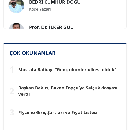
Köşe Yazarı
Prof. Dr. İLKER GÜL
Köşe Yazarı
SİNAN GENÇ
ÇOK OKUNANLAR
Köşe Yazarı
1
Mustafa Balbay: "Genç ölümler ülkesi olduk"
Dr. HAKAN TARTAN
Köşe Yazarı
Başkan Bakıcı, Bakan Topçu’ya Selçuk dosyası
2
verdi
Prof. Dr. YÜCEL OCAK
Köşe Yazarı
3
Flyzone Giriş Şartları ve Fiyat Listesi
TEOMAN GÜRAY